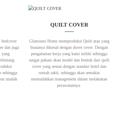
QUILT COVER
 bedcover
Glamoure Home memproduksi Quilt atau yang
r dan juga
biasanya dikenal dengan duvet cover. Dengan
n yang
pengalaman kerja yang kami miliki sehingga
rbintang.
sangat paham akan model dan bentuk dari quilt
roduksi
cover yang sesuai dengan standart hotel dan
n sehingga
rumah sakit, sehingga akan semakin
upun mudah
memudahkan management dalam melakukan
perawatannya.