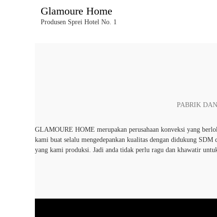
L
Glamoure Home
GLAM
o
Produsen Sprei Hotel No. 1
n
c
a
t
k
e
k
o
PABRIK DAN
n
t
e
GLAMOURE HOME merupakan perusahaan konveksi yang berlokasi d
n
kami buat selalu mengedepankan kualitas dengan didukung SDM dan
yang kami produksi. Jadi anda tidak perlu ragu dan khawatir untu