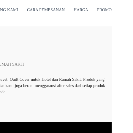
NESIA
NG KAMI
CARA PEMESANAN
HARGA
PROMO
RUMAH SAKIT
vet, Quilt Cover untuk Hotel dan Rumah Sakit. Produk yang
 kami juga berani menggaransi after sales dari setiap produk
nda.