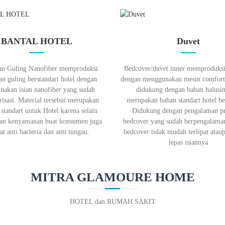
BANTAL HOTEL
Duvet
dan Guling Nanofiber memproduksi
Bedcover/duvet inner memproduksi
an guling berstandart hotel dengan
dengan menggunakan mesin comforte
akan isian nanofiber yang sudah
didukung dengan bahan halusi
risasi. Material tersebut merupakan
merupakan bahan standart hotel be
 standart untuk Hotel karena selain
Didukung dengan pengalaman p
an kenyamanan buat konsumen juga
bedcover yang sudah berpengalama
fat anti bacteria dan anti tungau.
bedcover tidak mudah terlipat ata
lepas isiannya
MITRA GLAMOURE HOME
HOTEL dan RUMAH SAKIT