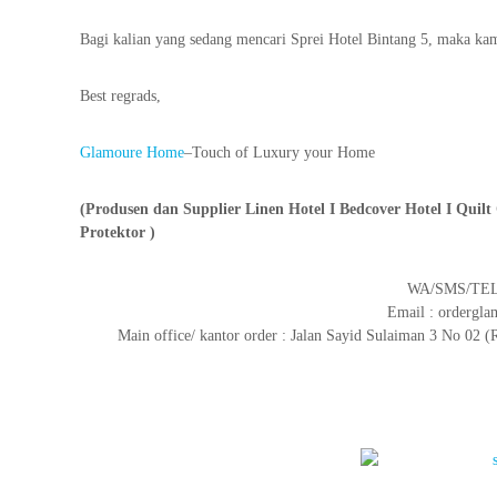
Bagi kalian yang sedang mencari Sprei Hotel Bintang 5, maka k
Best regrads,
Glamoure Home
–Touch of Luxury your Home
(Produsen dan Supplier Linen Hotel I Bedcover Hotel I Quilt 
Protektor )
WA/SMS/TELP
Email : orderg
Main office/ kantor order : Jalan Sayid Sulaiman 3 No 0