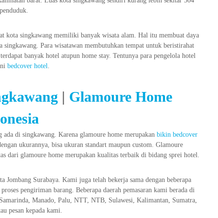
alimatan barat. Luas kota singkawang sendiri kurang lebih sekitar 504
 penduduk.
buat kota singkawang memiliki banyak wisata alam. Hal itu membuat daya
ota singkawang. Para wisatawan membutuhkan tempat untuk beristirahat
erdapat banyak hotel atupun home stay. Tentunya para pengelola hotel
ni
bedcover hotel
.
ingkawang
|
Glamoure Home
onesia
ang ada di singkawang. Karena glamoure home merupakan
bikin bedcover
 dengan ukurannya, bisa ukuran standart maupun custom. Glamoure
s dari glamoure home merupakan kualitas terbaik di bidang sprei hotel.
ta Jombang Surabaya. Kami juga telah bekerja sama dengan beberapa
 proses pengiriman barang. Beberapa daerah pemasaran kami berada di
amarinda, Manado, Palu, NTT, NTB, Sulawesi, Kalimantan, Sumatra,
tau pesan kepada kami.