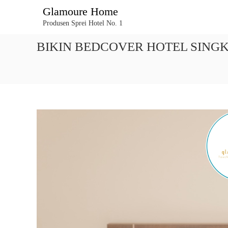
L
Glamoure Home
o
Produsen Sprei Hotel No. 1
n
c
BIKIN BEDCOVER HOTEL SINGKA
a
t
k
e
k
o
n
t
e
n