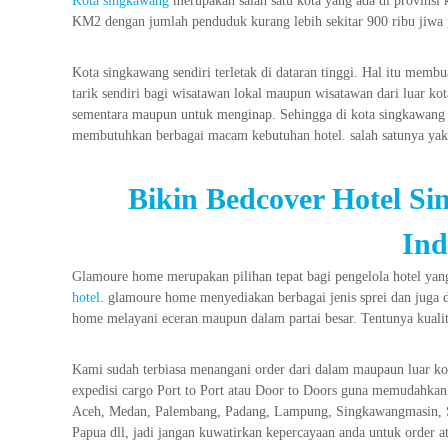
Kota singkawang
merupakan salah satu kota yang ada di provinsi k
KM2 dengan jumlah penduduk kurang lebih sekitar 900 ribu jiwa
Kota singkawang sendiri terletak di dataran tinggi. Hal itu mem
tarik sendiri bagi wisatawan lokal maupun wisatawan dari luar k
sementara maupun untuk menginap. Sehingga di kota singkawang t
membutuhkan berbagai macam kebutuhan hotel. salah satunya yak
Bikin Bedcover Hotel S
Ind
Glamoure home merupakan pilihan tepat bagi pengelola hotel y
hotel
. glamoure home menyediakan berbagai jenis sprei dan juga
home melayani eceran maupun dalam partai besar. Tentunya kualita
Kami sudah terbiasa menangani order dari dalam maupaun luar ko
expedisi cargo Port to Port atau Door to Doors guna memudahkan
Aceh, Medan, Palembang, Padang, Lampung, Singkawangmasin, S
Papua dll, jadi jangan kuwatirkan kepercayaan anda untuk order a