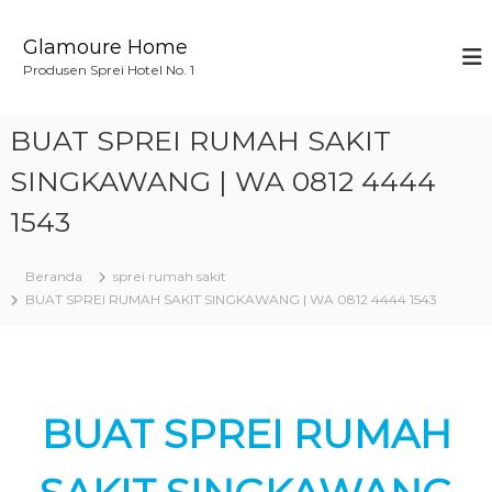
L
o
Glamoure Home
n
Produsen Sprei Hotel No. 1
c
a
t
BUAT SPREI RUMAH SAKIT
k
e
SINGKAWANG | WA 0812 4444
k
1543
o
n
t
Beranda
sprei rumah sakit
e
BUAT SPREI RUMAH SAKIT SINGKAWANG | WA 0812 4444 1543
n
BUAT SPREI RUMAH