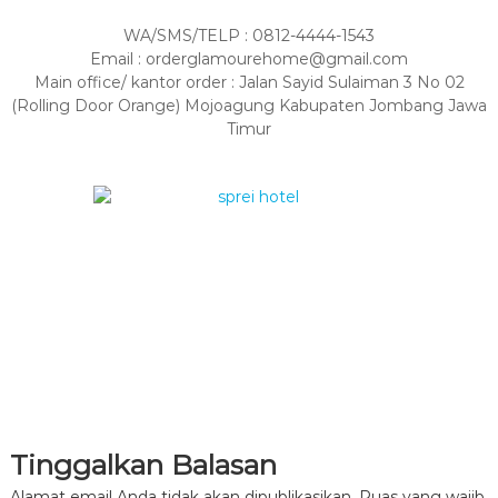
WA/SMS/TELP : 0812-4444-1543
Email : orderglamourehome@gmail.com
Main office/ kantor order : Jalan Sayid Sulaiman 3 No 02
(Rolling Door Orange) Mojoagung Kabupaten Jombang Jawa
Timur
Tinggalkan Balasan
Alamat email Anda tidak akan dipublikasikan.
Ruas yang wajib