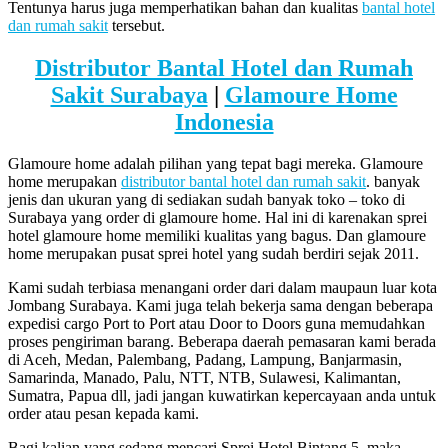
Tentunya harus juga memperhatikan bahan dan kualitas
bantal hotel
dan rumah sakit
tersebut.
Distributor Bantal Hotel dan Rumah
Sakit Surabaya
|
Glamoure Home
Indonesia
Glamoure home adalah pilihan yang tepat bagi mereka. Glamoure
home merupakan
distributor bantal hotel dan rumah sakit
. banyak
jenis dan ukuran yang di sediakan sudah banyak toko – toko di
Surabaya yang order di glamoure home. Hal ini di karenakan sprei
hotel glamoure home memiliki kualitas yang bagus. Dan glamoure
home merupakan pusat sprei hotel yang sudah berdiri sejak 2011.
Kami sudah terbiasa menangani order dari dalam maupaun luar kota
Jombang Surabaya. Kami juga telah bekerja sama dengan beberapa
expedisi cargo Port to Port atau Door to Doors guna memudahkan
proses pengiriman barang. Beberapa daerah pemasaran kami berada
di Aceh, Medan, Palembang, Padang, Lampung, Banjarmasin,
Samarinda, Manado, Palu, NTT, NTB, Sulawesi, Kalimantan,
Sumatra, Papua dll, jadi jangan kuwatirkan kepercayaan anda untuk
order atau pesan kepada kami.
Bagi kalian yang sedang mencari Sprei Hotel Bintang 5, maka