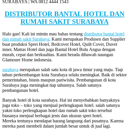
SURABAYA | WA 0812 4444 1543
DISTRIBUTOR BANTAL HOTEL DAN
RUMAH SAKIT SURABAYA
Halo gan! Kali ini mimin mau bahas tentang
distributor bantal hotel
dan rumah sakit Surabaya
. Kami merupakan Produsen dan Supplier
buat produksi Sprei Hotel, Bedcover Hotel, Quilt Cover, Duvet
inner, Matras Hotel dan juga Bantal Hotel Bulu Angsa dengan
murah, cepat dan berkualitas. Kami berada dibawah naungan
Glamoure Home indonesia.
surabaya
merupakan salah satu kota di jawa timur yang maju. Tiap
tahun perkembangan kota Surabaya selalu meningkat. Baik di sektor
pemerintahan, bisnis maupun pariwisita. Pembangunan di kota
Surabaya juga meningkat tiap tahunnya. Salah satunya
pembangunan hotel.
Banyak hotel di kota surabaya. Hal ini menyebabkan banyaknya
juga toko – toko yang menjual perlengkapan hotel. salah satunya
yakni toko perlengkapan hotel dan rumah sakit toko tersebut
biasanya menjual berbagai jenis dan ukuran sprei hotel.
Mereka tentunya mendapat barang langsung dari pusatnya. Karena
mereka pasti membeli dalam jumlah besar untuk di jual lagi.