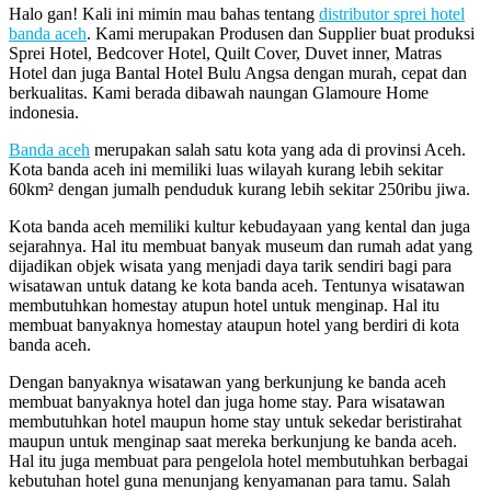
Halo gan! Kali ini mimin mau bahas tentang
distributor sprei hotel
banda aceh
. Kami merupakan Produsen dan Supplier buat produksi
Sprei Hotel, Bedcover Hotel, Quilt Cover, Duvet inner, Matras
Hotel dan juga Bantal Hotel Bulu Angsa dengan murah, cepat dan
berkualitas. Kami berada dibawah naungan Glamoure Home
indonesia.
Banda aceh
merupakan salah satu kota yang ada di provinsi Aceh.
Kota banda aceh ini memiliki luas wilayah kurang lebih sekitar
60km² dengan jumalh penduduk kurang lebih sekitar 250ribu jiwa.
Kota banda aceh memiliki kultur kebudayaan yang kental dan juga
sejarahnya. Hal itu membuat banyak museum dan rumah adat yang
dijadikan objek wisata yang menjadi daya tarik sendiri bagi para
wisatawan untuk datang ke kota banda aceh. Tentunya wisatawan
membutuhkan homestay atupun hotel untuk menginap. Hal itu
membuat banyaknya homestay ataupun hotel yang berdiri di kota
banda aceh.
Dengan banyaknya wisatawan yang berkunjung ke banda aceh
membuat banyaknya hotel dan juga home stay. Para wisatawan
membutuhkan hotel maupun home stay untuk sekedar beristirahat
maupun untuk menginap saat mereka berkunjung ke banda aceh.
Hal itu juga membuat para pengelola hotel membutuhkan berbagai
kebutuhan hotel guna menunjang kenyamanan para tamu. Salah