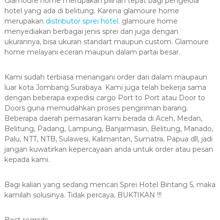
Glamoure home merupakan pilihan tepat bagi pengelola
hotel yang ada di belitung. Karena glamoure home
merupakan
distributor sprei hotel
. glamoure home
menyediakan berbagai jenis sprei dan juga dengan
ukurannya, bisa ukuran standart maupun custom. Glamoure
home melayani eceran maupun dalam partai besar.
Kami sudah terbiasa menangani order dari dalam maupaun
luar kota Jombang Surabaya. Kami juga telah bekerja sama
dengan beberapa expedisi cargo Port to Port atau Door to
Doors guna memudahkan proses pengiriman barang.
Beberapa daerah pemasaran kami berada di Aceh, Medan,
Belitung, Padang, Lampung, Banjarmasin, Belitung, Manado,
Palu, NTT, NTB, Sulawesi, Kalimantan, Sumatra, Papua dll, jadi
jangan kuwatirkan kepercayaan anda untuk order atau pesan
kepada kami.
Bagi kalian yang sedang mencari Sprei Hotel Bintang 5, maka
kamilah solusinya. Tidak percaya, BUKTIKAN !!!
Best regrads,