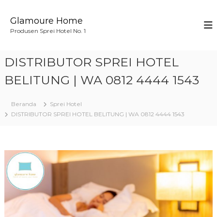
L
o
Glamoure Home
n
Produsen Sprei Hotel No. 1
c
a
t
DISTRIBUTOR SPREI HOTEL
k
e
BELITUNG | WA 0812 4444 1543
k
o
Beranda
Sprei Hotel
n
DISTRIBUTOR SPREI HOTEL BELITUNG | WA 0812 4444 1543
t
e
n