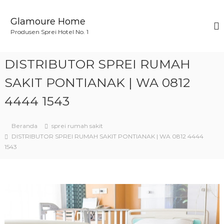
L
o
Glamoure Home
n
Produsen Sprei Hotel No. 1
c
a
t
DISTRIBUTOR SPREI RUMAH
k
e
SAKIT PONTIANAK | WA 0812
k
4444 1543
o
n
t
Beranda
sprei rumah sakit
e
DISTRIBUTOR SPREI RUMAH SAKIT PONTIANAK | WA 0812 4444
n
1543