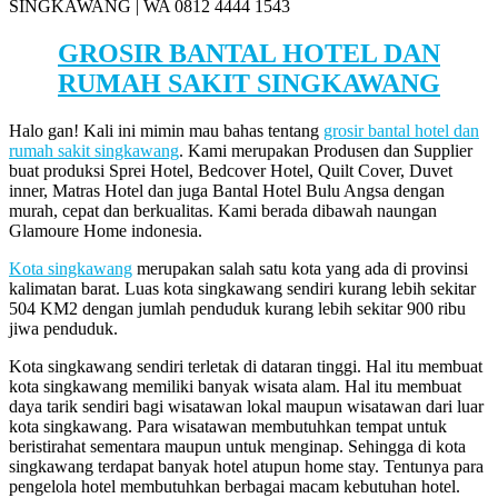
SINGKAWANG | WA 0812 4444 1543
GROSIR BANTAL HOTEL DAN
RUMAH SAKIT SINGKAWANG
Halo gan! Kali ini mimin mau bahas tentang
grosir bantal hotel dan
rumah sakit singkawang
. Kami merupakan Produsen dan Supplier
buat produksi Sprei Hotel, Bedcover Hotel, Quilt Cover, Duvet
inner, Matras Hotel dan juga Bantal Hotel Bulu Angsa dengan
murah, cepat dan berkualitas. Kami berada dibawah naungan
Glamoure Home indonesia.
Kota singkawang
merupakan salah satu kota yang ada di provinsi
kalimatan barat. Luas kota singkawang sendiri kurang lebih sekitar
504 KM2 dengan jumlah penduduk kurang lebih sekitar 900 ribu
jiwa penduduk.
Kota singkawang sendiri terletak di dataran tinggi. Hal itu membuat
kota singkawang memiliki banyak wisata alam. Hal itu membuat
daya tarik sendiri bagi wisatawan lokal maupun wisatawan dari luar
kota singkawang. Para wisatawan membutuhkan tempat untuk
beristirahat sementara maupun untuk menginap. Sehingga di kota
singkawang terdapat banyak hotel atupun home stay. Tentunya para
pengelola hotel membutuhkan berbagai macam kebutuhan hotel.