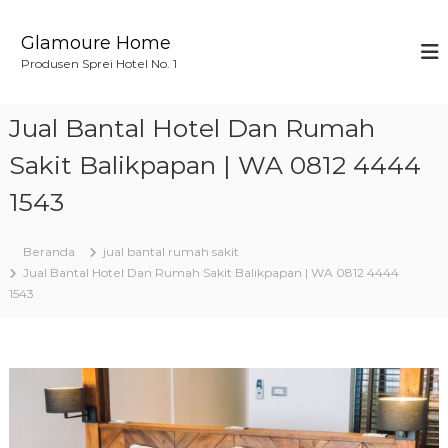
L
o
Glamoure Home
n
Produsen Sprei Hotel No. 1
c
a
t
Jual Bantal Hotel Dan Rumah
k
e
Sakit Balikpapan | WA 0812 4444
k
1543
o
n
t
Beranda
jual bantal rumah sakit
e
Jual Bantal Hotel Dan Rumah Sakit Balikpapan | WA 0812 4444
n
1543