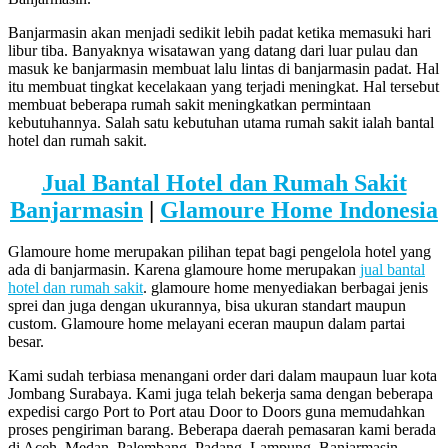
Banjarmasin akan menjadi sedikit lebih padat ketika memasuki hari
libur tiba. Banyaknya wisatawan yang datang dari luar pulau dan
masuk ke banjarmasin membuat lalu lintas di banjarmasin padat. Hal
itu membuat tingkat kecelakaan yang terjadi meningkat. Hal tersebut
membuat beberapa rumah sakit meningkatkan permintaan
kebutuhannya. Salah satu kebutuhan utama rumah sakit ialah bantal
hotel dan rumah sakit.
Jual Bantal Hotel dan Rumah Sakit
Banjarmasin
|
Glamoure Home Indonesia
Glamoure home merupakan pilihan tepat bagi pengelola hotel yang
ada di banjarmasin. Karena glamoure home merupakan
jual bantal
hotel dan rumah sakit
. glamoure home menyediakan berbagai jenis
sprei dan juga dengan ukurannya, bisa ukuran standart maupun
custom. Glamoure home melayani eceran maupun dalam partai
besar.
Kami sudah terbiasa menangani order dari dalam maupaun luar kota
Jombang Surabaya. Kami juga telah bekerja sama dengan beberapa
expedisi cargo Port to Port atau Door to Doors guna memudahkan
proses pengiriman barang. Beberapa daerah pemasaran kami berada
di Aceh, Medan, Palembang, Padang, Lampung, Banjarmasin,