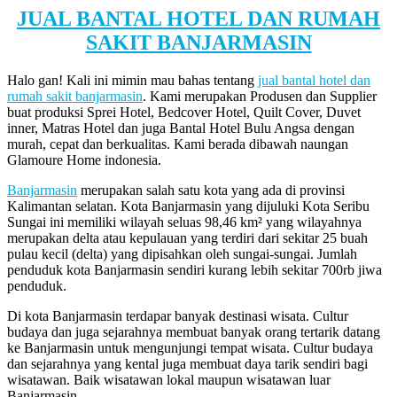
JUAL BANTAL HOTEL DAN RUMAH
SAKIT BANJARMASIN
Halo gan! Kali ini mimin mau bahas tentang
jual bantal hotel dan
rumah sakit banjarmasin
. Kami merupakan Produsen dan Supplier
buat produksi Sprei Hotel, Bedcover Hotel, Quilt Cover, Duvet
inner, Matras Hotel dan juga Bantal Hotel Bulu Angsa dengan
murah, cepat dan berkualitas. Kami berada dibawah naungan
Glamoure Home indonesia.
Banjarmasin
merupakan salah satu kota yang ada di provinsi
Kalimantan selatan. Kota Banjarmasin yang dijuluki Kota Seribu
Sungai ini memiliki wilayah seluas 98,46 km² yang wilayahnya
merupakan delta atau kepulauan yang terdiri dari sekitar 25 buah
pulau kecil (delta) yang dipisahkan oleh sungai-sungai. Jumlah
penduduk kota Banjarmasin sendiri kurang lebih sekitar 700rb jiwa
penduduk.
Di kota Banjarmasin terdapar banyak destinasi wisata. Cultur
budaya dan juga sejarahnya membuat banyak orang tertarik datang
ke Banjarmasin untuk mengunjungi tempat wisata. Cultur budaya
dan sejarahnya yang kental juga membuat daya tarik sendiri bagi
wisatawan. Baik wisatawan lokal maupun wisatawan luar
Banjarmasin.