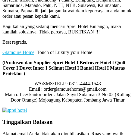
Samarinda, Manado, Palu, NTT, NTB, Sulawesi, Kalimantan,
Sumatra, Papua dll, jadi jangan kuwatirkan kepercayaan anda untuk
order atau pesan kepada kami.
Bagi kalian yang sedang mencari Sprei Hotel Bintang 5, maka
kamilah solusinya. Tidak percaya, BUKTIKAN !!!
Best regrads,
Glamoure Home
–Touch of Luxury your Home
(Produsen dan Supplier Sprei Hotel I Bedcover Hotel I Quilt
Cover I Duvet Inner I Selimut Hotel I Bantal Hotel I Matras
Protektor )
WA/SMS/TELP : 0812-4444-1543
Email : orderglamourehome@gmail.com
Main office/ kantor order : Jalan Sayid Sulaiman 3 No 02 (Rolling
Door Orange) Mojoagung Kabupaten Jombang Jawa Timur
Tinggalkan Balasan
Alamat email Anda tidak akan dipublikasikan.
Ruas yang wajib