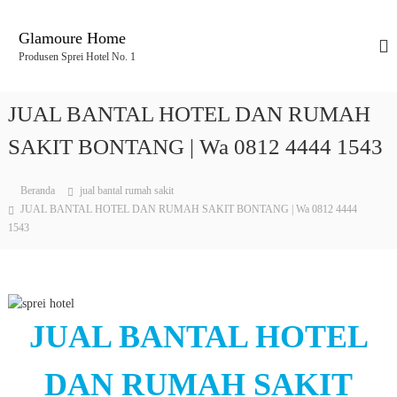
L
o
Glamoure Home
n
Produsen Sprei Hotel No. 1
c
a
t
JUAL BANTAL HOTEL DAN RUMAH
k
e
SAKIT BONTANG | Wa 0812 4444 1543
k
o
Beranda
jual bantal rumah sakit
n
JUAL BANTAL HOTEL DAN RUMAH SAKIT BONTANG | Wa 0812 4444
t
1543
e
n
JUAL BANTAL HOTEL
DAN RUMAH SAKIT