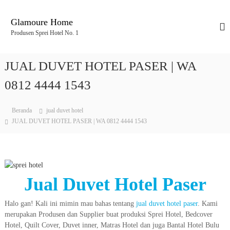
L
o
Glamoure Home
n
Produsen Sprei Hotel No. 1
c
a
t
JUAL DUVET HOTEL PASER | WA
k
e
0812 4444 1543
k
o
Beranda
jual duvet hotel
n
JUAL DUVET HOTEL PASER | WA 0812 4444 1543
t
e
n
Jual Duvet Hotel Paser
Halo gan! Kali ini mimin mau bahas tentang
jual duvet hotel paser
. Kami
merupakan Produsen dan Supplier buat produksi Sprei Hotel, Bedcover
Hotel, Quilt Cover, Duvet inner, Matras Hotel dan juga Bantal Hotel Bulu