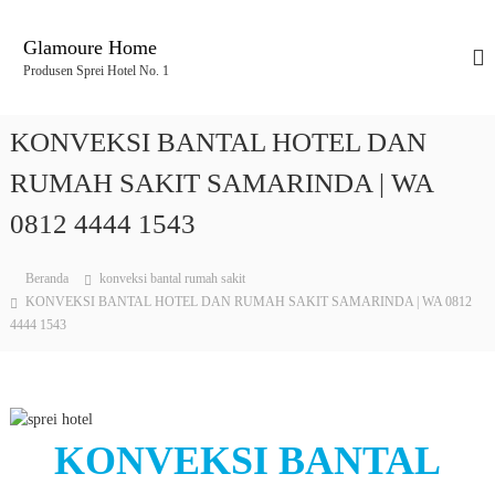
L
o
Glamoure Home
n
Produsen Sprei Hotel No. 1
c
a
t
KONVEKSI BANTAL HOTEL DAN
k
e
RUMAH SAKIT SAMARINDA | WA
k
0812 4444 1543
o
n
t
Beranda
konveksi bantal rumah sakit
e
KONVEKSI BANTAL HOTEL DAN RUMAH SAKIT SAMARINDA | WA 0812
n
4444 1543
KONVEKSI BANTAL