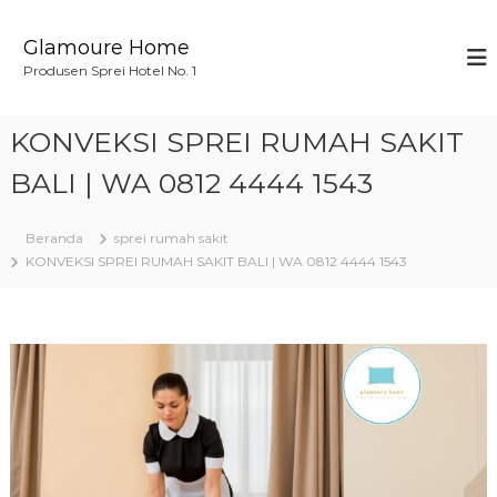
L
o
Glamoure Home
n
Produsen Sprei Hotel No. 1
c
a
t
KONVEKSI SPREI RUMAH SAKIT
k
e
BALI | WA 0812 4444 1543
k
o
Beranda
sprei rumah sakit
n
KONVEKSI SPREI RUMAH SAKIT BALI | WA 0812 4444 1543
t
e
n