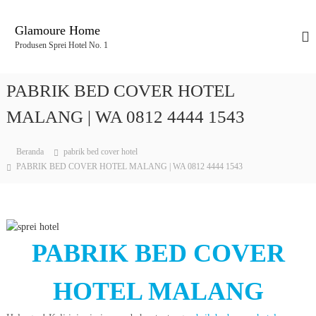
L
o
Glamoure Home
n
Produsen Sprei Hotel No. 1
c
a
t
PABRIK BED COVER HOTEL
k
e
MALANG | WA 0812 4444 1543
k
o
Beranda
pabrik bed cover hotel
n
PABRIK BED COVER HOTEL MALANG | WA 0812 4444 1543
t
e
n
PABRIK BED COVER
HOTEL MALANG