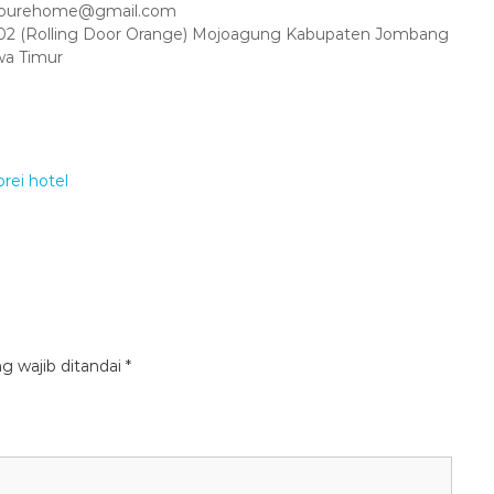
amourehome@gmail.com
 No 02 (Rolling Door Orange) Mojoagung Kabupaten Jombang
wa Timur
g wajib ditandai
*