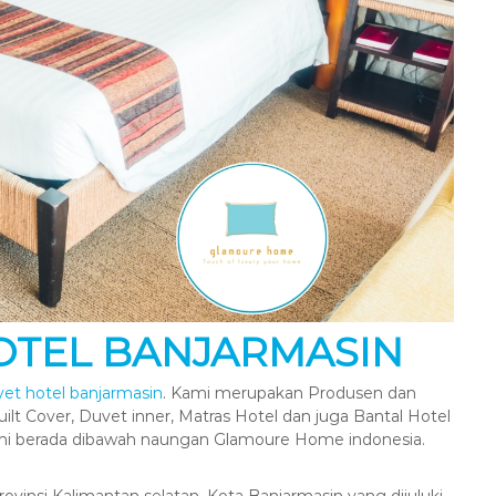
OTEL BANJARMASIN
vet hotel banjarmasin
. Kami merupakan Produsen dan
uilt Cover, Duvet inner, Matras Hotel dan juga Bantal Hotel
ami berada dibawah naungan Glamoure Home indonesia.
ovinsi Kalimantan selatan. Kota Banjarmasin yang dijuluki