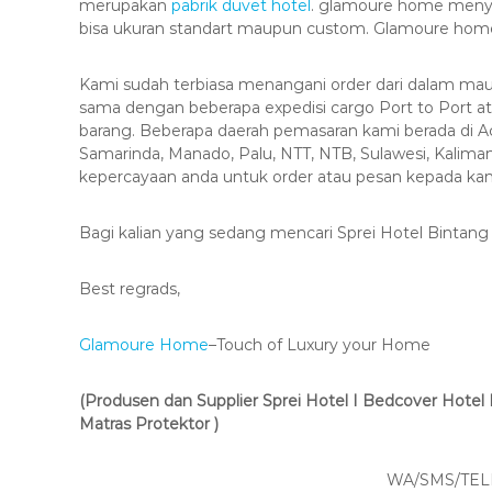
merupakan
pabrik duvet hotel
. glamoure home menyed
bisa ukuran standart maupun custom. Glamoure home
Kami sudah terbiasa menangani order dari dalam mau
sama dengan beberapa expedisi cargo Port to Port 
barang. Beberapa daerah pemasaran kami berada di 
Samarinda, Manado, Palu, NTT, NTB, Sulawesi, Kalimant
kepercayaan anda untuk order atau pesan kepada kam
Bagi kalian yang sedang mencari Sprei Hotel Bintang 
Best regrads,
Glamoure Home
–Touch of Luxury your Home
(Produsen dan Supplier Sprei Hotel I Bedcover Hotel I 
Matras Protektor )
WA/SMS/TELP