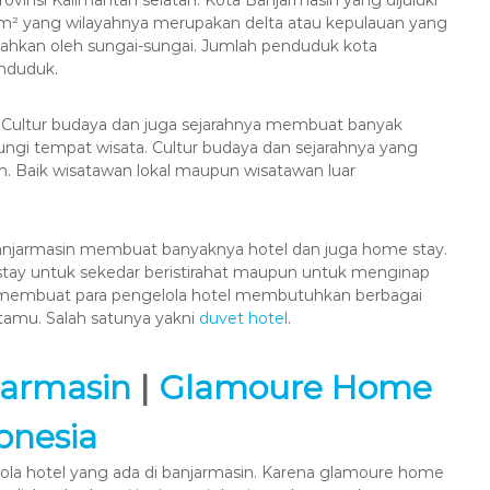
6 km² yang wilayahnya merupakan delta atau kepulauan yang
dipisahkan oleh sungai-sungai. Jumlah penduduk kota
enduduk.
a. Cultur budaya dan juga sejarahnya membuat banyak
ngi tempat wisata. Cultur budaya dan sejarahnya yang
n. Baik wisatawan lokal maupun wisatawan luar
njarmasin membuat banyaknya hotel dan juga home stay.
ay untuk sekedar beristirahat maupun untuk menginap
ga membuat para pengelola hotel membutuhkan berbagai
amu. Salah satunya yakni
duvet hotel
.
jarmasin
|
Glamoure Home
onesia
la hotel yang ada di banjarmasin. Karena glamoure home