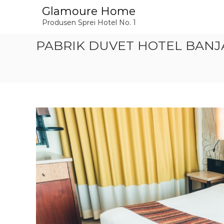
L
Glamoure Home
o
Produsen Sprei Hotel No. 1
n
c
PABRIK DUVET HOTEL BANJA
a
t
k
e
k
o
n
t
e
n