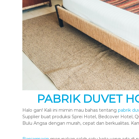
PABRIK DUVET H
Halo gan! Kali ini mimin mau bahas tentang
pabrik du
Supplier buat produksi Sprei Hotel, Bedcover Hotel, Q
Bulu Angsa dengan murah, cepat dan berkualitas. K
Banjarmasin
merupakan salah satu kota yang ada di pr