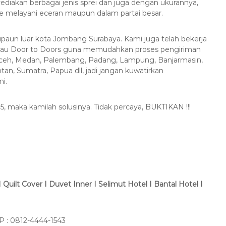
iakan berbagai jenis sprei dan juga dengan ukurannya,
 melayani eceran maupun dalam partai besar.
paun luar kota Jombang Surabaya. Kami juga telah bekerja
atau Door to Doors guna memudahkan proses pengiriman
Aceh, Medan, Palembang, Padang, Lampung, Banjarmasin,
an, Sumatra, Papua dll, jadi jangan kuwatirkan
i.
5, maka kamilah solusinya. Tidak percaya, BUKTIKAN !!!
Quilt Cover I Duvet Inner I Selimut Hotel I Bantal Hotel I
 : 0812-4444-1543