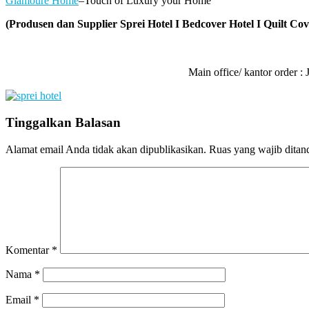
Glamoure Home
–Touch of Luxury your Home
(Produsen dan Supplier Sprei Hotel I Bedcover Hotel I Quilt Cove
Main office/ kantor order
Tinggalkan Balasan
Alamat email Anda tidak akan dipublikasikan.
Ruas yang wajib ditan
Komentar
*
Nama
*
Email
*