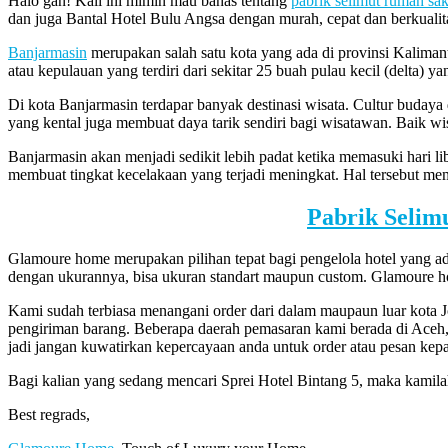
Halo gan! Kali ini mimin mau bahas tentang
pabrik selimut rumah sak
dan juga Bantal Hotel Bulu Angsa dengan murah, cepat dan berkual
Banjarmasin
merupakan salah satu kota yang ada di provinsi Kaliman
atau kepulauan yang terdiri dari sekitar 25 buah pulau kecil (delta)
Di kota Banjarmasin terdapar banyak destinasi wisata. Cultur buday
yang kental juga membuat daya tarik sendiri bagi wisatawan. Baik w
Banjarmasin akan menjadi sedikit lebih padat ketika memasuki hari li
membuat tingkat kecelakaan yang terjadi meningkat. Hal tersebut m
Pabrik Selim
Glamoure home merupakan pilihan tepat bagi pengelola hotel yang 
dengan ukurannya, bisa ukuran standart maupun custom. Glamoure h
Kami sudah terbiasa menangani order dari dalam maupaun luar kota 
pengiriman barang. Beberapa daerah pemasaran kami berada di Aceh
jadi jangan kuwatirkan kepercayaan anda untuk order atau pesan kep
Bagi kalian yang sedang mencari Sprei Hotel Bintang 5, maka kami
Best regrads,