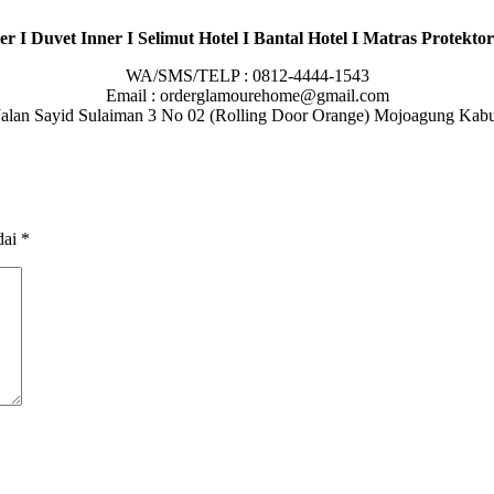
r I Duvet Inner I Selimut Hotel I Bantal Hotel I Matras Protektor
WA/SMS/TELP : 0812-4444-1543
Email : orderglamourehome@gmail.com
 : Jalan Sayid Sulaiman 3 No 02 (Rolling Door Orange) Mojoagung Ka
dai
*