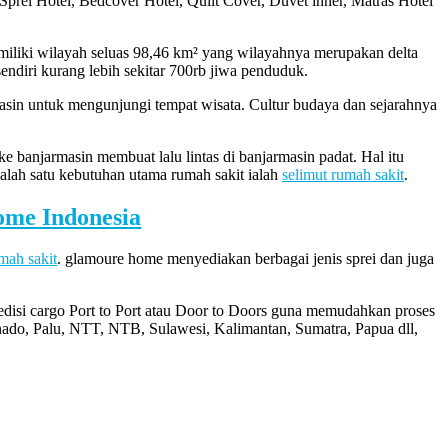
prei Hotel, Bedcover Hotel, Quilt Cover, Duvet inner, Matras Hotel
emiliki wilayah seluas 98,46 km² yang wilayahnya merupakan delta
sendiri kurang lebih sekitar 700rb jiwa penduduk.
masin untuk mengunjungi tempat wisata. Cultur budaya dan sejarahnya
e banjarmasin membuat lalu lintas di banjarmasin padat. Hal itu
alah satu kebutuhan utama rumah sakit ialah
selimut rumah sakit
.
me Indonesia
mah sakit
. glamoure home menyediakan berbagai jenis sprei dan juga
disi cargo Port to Port atau Door to Doors guna memudahkan proses
do, Palu, NTT, NTB, Sulawesi, Kalimantan, Sumatra, Papua dll,