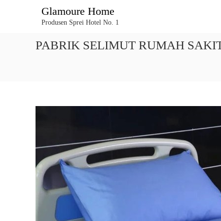
L
Glamoure Home
o
Produsen Sprei Hotel No. 1
n
c
PABRIK SELIMUT RUMAH SAKIT 
a
t
k
e
k
o
n
t
e
n