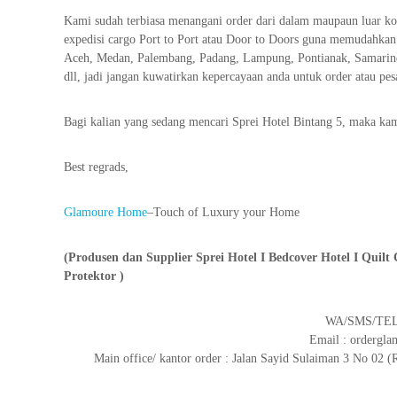
Kami sudah terbiasa menangani order dari dalam maupaun luar ko
expedisi cargo Port to Port atau Door to Doors guna memudahkan
Aceh, Medan, Palembang, Padang, Lampung, Pontianak, Samarin
dll, jadi jangan kuwatirkan kepercayaan anda untuk order atau pe
Bagi kalian yang sedang mencari Sprei Hotel Bintang 5, maka k
Best regrads,
Glamoure Home
–Touch of Luxury your Home
(Produsen dan Supplier Sprei Hotel I Bedcover Hotel I Quilt 
Protektor )
WA/SMS/TELP
Email : orderg
Main office/ kantor order : Jalan Sayid Sulaiman 3 No 0