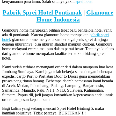
kenyamanan para tamu. Salah satunya yakni
sprei hotel
.
Pabrik Sprei Hotel Pontianak
|
Glamoure
Home Indonesia
Glamoure home merupakan pilihan tepat bagi pengelola hotel yang
ada di pontianak. Karena glamoure home merupakan
pabrik sprei
hotel
. glamoure home menyediakan berbagai jenis sprei dan juga
dengan ukurannya, bisa ukuran standart maupun custom. Glamoure
home melayani eceran maupun dalam partai besar. Tentunya kualitas
dari glamoure home merupakan kualitas terbaik di bidang sprei
hotel.
Kami sudah terbiasa menangani order dari dalam maupaun luar kota
Jombang Surabaya. Kami juga telah bekerja sama dengan beberapa
expedisi cargo Port to Port atau Door to Doors guna memudahkan
proses pengiriman barang. Beberapa daerah pemasaran kami berada
di Aceh, Medan, Palembang, Padang, Lampung, Banjarmasin,
Samarinda, Manado, Palu, NTT, NTB, Sulawesi, Kalimantan,
Sumatra, Papua dll, jadi jangan kuwatirkan kepercayaan anda untuk
order atau pesan kepada kami.
Bagi kalian yang sedang mencari Sprei Hotel Bintang 5, maka
kamilah solusinya. Tidak percaya, BUKTIKAN !!!