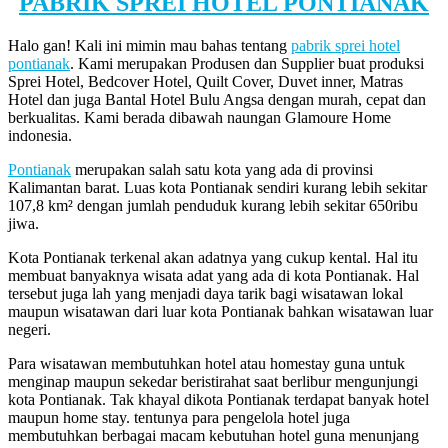
PABRIK SPREI HOTEL PONTIANAK
Halo gan! Kali ini mimin mau bahas tentang
pabrik sprei hotel
pontianak
. Kami merupakan Produsen dan Supplier buat produksi
Sprei Hotel, Bedcover Hotel, Quilt Cover, Duvet inner, Matras
Hotel dan juga Bantal Hotel Bulu Angsa dengan murah, cepat dan
berkualitas. Kami berada dibawah naungan Glamoure Home
indonesia.
Pontianak
merupakan salah satu kota yang ada di provinsi
Kalimantan barat. Luas kota Pontianak sendiri kurang lebih sekitar
107,8 km² dengan jumlah penduduk kurang lebih sekitar 650ribu
jiwa.
Kota Pontianak terkenal akan adatnya yang cukup kental. Hal itu
membuat banyaknya wisata adat yang ada di kota Pontianak. Hal
tersebut juga lah yang menjadi daya tarik bagi wisatawan lokal
maupun wisatawan dari luar kota Pontianak bahkan wisatawan luar
negeri.
Para wisatawan membutuhkan hotel atau homestay guna untuk
menginap maupun sekedar beristirahat saat berlibur mengunjungi
kota Pontianak. Tak khayal dikota Pontianak terdapat banyak hotel
maupun home stay. tentunya para pengelola hotel juga
membutuhkan berbagai macam kebutuhan hotel guna menunjang