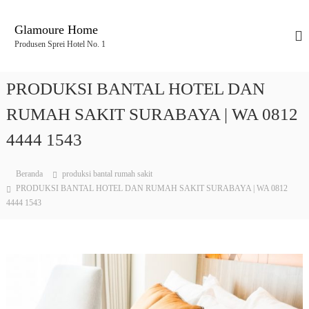
L
o
Glamoure Home
n
Produsen Sprei Hotel No. 1
c
a
t
PRODUKSI BANTAL HOTEL DAN
k
e
RUMAH SAKIT SURABAYA | WA 0812
k
4444 1543
o
n
t
Beranda
produksi bantal rumah sakit
e
PRODUKSI BANTAL HOTEL DAN RUMAH SAKIT SURABAYA | WA 0812
n
4444 1543