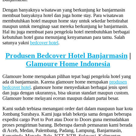
Dengan banyaknya wisatawan yang berkunjung ke banjarmasin
membuat banyaknya hotel dan juga home stay. Para wisatawan
membutuhkan hotel maupun home stay untuk sekedar beristirahat
maupun untuk menginap saat mereka berkunjung ke banjarmasin.
Hal itu juga membuat para pengelola hotel membutuhkan berbagai
kebutuhan hotel guna menunjang kenyamanan para tamu. Salah
satunya yakni
bedcover hotel
.
Produsen Bedcover Hotel Banjarmasin
|
Glamoure Home Indonesia
Glamoure home merupakan pilihan tepat bagi pengelola hotel yang
ada di banjarmasin. Karena glamoure home merupakan
produsen
bedcover hotel
. glamoure home menyediakan berbagai jenis sprei
dan juga dengan ukurannya, bisa ukuran standart maupun custom.
Glamoure home melayani eceran maupun dalam partai besar.
Kami sudah terbiasa menangani order dari dalam maupaun luar kota
Jombang Surabaya. Kami juga telah bekerja sama dengan beberapa
expedisi cargo Port to Port atau Door to Doors guna memudahkan
proses pengiriman barang. Beberapa daerah pemasaran kami berada
di Aceh, Medan, Palembang, Padang, Lampung, Banjarmasin,
Samarinda, Manado, Palu, NTT, NTB, Sulawesi, Kalimantan,