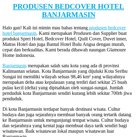
PRODUSEN BEDCOVER HOTEL
BANJARMASIN
Halo gan! Kali ini mimin mau bahas tentang
produsen bedcover
hotel banjarmasin
. Kami merupakan Produsen dan Supplier buat
produksi Sprei Hotel, Bedcover Hotel, Quilt Cover, Duvet inner,
Matras Hotel dan juga Bantal Hotel Bulu Angsa dengan murah,
cepat dan berkualitas. Kami berada dibawah naungan Glamoure
Home indonesia.
Banjarmasin
merupakan salah satu kota yang ada di provinsi
Kalimantan selatan. Kota Banjarmasin yang dijuluki Kota Seribu
Sungai ini memiliki wilayah seluas 98,46 km² yang wilayahnya
merupakan delta atau kepulauan yang terdiri dari sekitar 25 buah
pulau kecil (delta) yang dipisahkan oleh sungai-sungai. Jumlah
penduduk kota Banjarmasin sendiri kurang lebih sekitar 700rb jiwa
penduduk.
Di kota Banjarmasin terdapar banyak destinasi wisata. Cultur
budaya dan juga sejarahnya membuat banyak orang tertarik datang
ke Banjarmasin untuk mengunjungi tempat wisata. Cultur budaya
dan sejarahnya yang kental juga membuat daya tarik sendiri bagi
wisatawan. Baik wisatawan lokal maupun wisatawan luar
Banjarmasin.