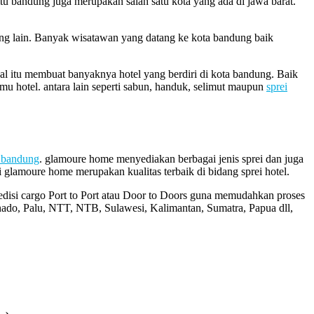
tu bandung juga merupakan salah satu kota yang ada di jawa barat.
yang lain. Banyak wisatawan yang datang ke kota bandung baik
al itu membuat banyaknya hotel yang berdiri di kota bandung. Baik
mu hotel. antara lain seperti sabun, handuk, selimut maupun
sprei
l bandung
. glamoure home menyediakan berbagai jenis sprei dan juga
glamoure home merupakan kualitas terbaik di bidang sprei hotel.
disi cargo Port to Port atau Door to Doors guna memudahkan proses
do, Palu, NTT, NTB, Sulawesi, Kalimantan, Sumatra, Papua dll,