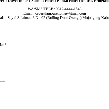
er I Duvet Inner I Selimut Hotel I Bantal Hotel I Matras Protektor
WA/SMS/TELP : 0812-4444-1543
Email : orderglamourehome@gmail.com
 : Jalan Sayid Sulaiman 3 No 02 (Rolling Door Orange) Mojoagung Ka
dai
*