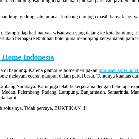
 kota bandung. Bandung terkenal akan julukan paris van java. Selain i
lun bandung, gedung sate, puncak lembang dan juga masih banyak lagi 
an. Hampir tiap hari banyak wisatawan yang datang ke kota bandung. H
emerlukan berbagai kebutuhan hotel guna menunjang kenyamanan para ta
 Home Indonesia
 ada di bandung. Karena glamoure home merupakan
produsen sprei hote
e melayani eceran maupun dalam partai besar. Tentunya kualitas dari 
Jombang Surabaya. Kami juga telah bekerja sama dengan beberapa expe
, Medan, Palembang, Padang, Lampung, Banjarmasin, Samarinda, Mana
ada kami.
lah solusinya. Tidak percaya, BUKTIKAN !!!