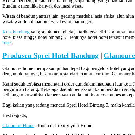
Ketika mendengar kata kota bandung siapa orang yang tidak tahu akan
Bandung memiliki banyak destinasi wisata.
Wisata di bandung antara lain, gedung merdeka, asia afrika, alun a
wisatawan lokal maupun wisatawan luar negeri.
Kota bandung
yang sejuk menjadi daya tarik tersendiri bagi wisataw
hotel biasa hingga hotel bintang 5. Tentunya hotel-hotel tersebut m
hotel
.
Produsen Sprei Hotel Bandung
|
Glamoure
Glamoure home merupakan pilihan tepat bagi pengelola hotel yang
dengan ukurannya, bisa ukuran standart maupun custom. Glamoure hom
Kami sudah terbiasa menangani order dari dalam maupaun luar kota 
pengiriman barang. Beberapa daerah pemasaran kami berada di Aceh
jadi jangan kuwatirkan kepercayaan anda untuk order atau pesan kep
Bagi kalian yang sedang mencari Sprei Hotel Bintang 5, maka kami
Best regrads,
Glamoure Home
–Touch of Luxury your Home