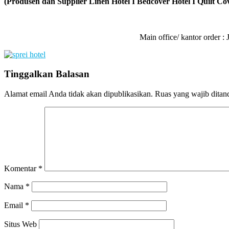
(Produsen dan Supplier Linen Hotel I Bedcover Hotel I Quilt Cov
Main office/ kantor order
Tinggalkan Balasan
Alamat email Anda tidak akan dipublikasikan.
Ruas yang wajib ditan
Komentar
*
Nama
*
Email
*
Situs Web