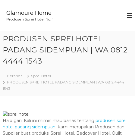
L
o
Glamoure Home
n
Produsen Sprei Hotel No. 1
c
a
t
PRODUSEN SPREI HOTEL
k
e
PADANG SIDEMPUAN | WA 0812
k
4444 1543
o
n
t
Beranda
Sprei Hotel
e
PRODUSEN SPREI HOTEL PADANG SIDEMPUAN | WA 0812 4444
n
1543
Halo gan! Kali ini mimin mau bahas tentang
produsen sprei
hotel padang sidempuan
. Kami merupakan Produsen dan
Supplier buat produksi Sprei Hotel, Bedcover Hotel, Quilt