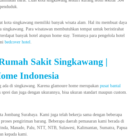
alimatan barat. Luas kota singkawang sendiri kurang lebih sekitar 504
 penduduk.
buat kota singkawang memiliki banyak wisata alam. Hal itu membuat daya
ota singkawang. Para wisatawan membutuhkan tempat untuk beristirahat
erdapat banyak hotel atupun home stay. Tentunya para pengelola hotel
ni
bedcover hotel
.
 Rumah Sakit Singkawang |
ome Indonesia
ang ada di singkawang. Karena glamoure home merupakan
pusat bantal
 sprei dan juga dengan ukurannya, bisa ukuran standart maupun custom.
ta Jombang Surabaya. Kami juga telah bekerja sama dengan beberapa
 proses pengiriman barang. Beberapa daerah pemasaran kami berada di
nda, Manado, Palu, NTT, NTB, Sulawesi, Kalimantan, Sumatra, Papua
san kepada kami.