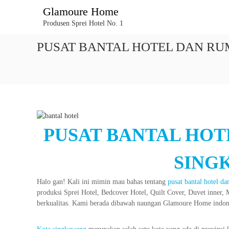
L
Glamoure Home
o
Produsen Sprei Hotel No. 1
n
c
PUSAT BANTAL HOTEL DAN RUM
a
t
k
e
k
o
n
t
PUSAT BANTAL HOT
e
n
SING
Halo gan! Kali ini mimin mau bahas tentang
pusat bantal hotel d
produksi Sprei Hotel, Bedcover Hotel, Quilt Cover, Duvet inner,
berkualitas. Kami berada dibawah naungan Glamoure Home indon