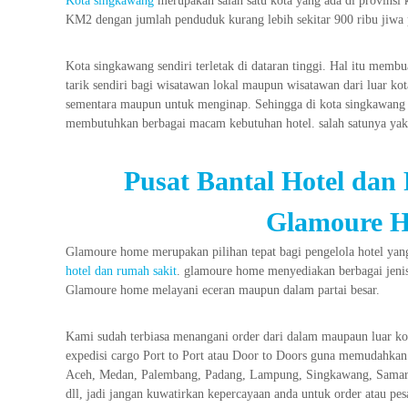
Kota singkawang
merupakan salah satu kota yang ada di provinsi k
KM2 dengan jumlah penduduk kurang lebih sekitar 900 ribu jiwa
Kota singkawang sendiri terletak di dataran tinggi. Hal itu mem
tarik sendiri bagi wisatawan lokal maupun wisatawan dari luar k
sementara maupun untuk menginap. Sehingga di kota singkawang t
membutuhkan berbagai macam kebutuhan hotel. salah satunya yak
Pusat Bantal Hotel dan
Glamoure H
Glamoure home merupakan pilihan tepat bagi pengelola hotel y
hotel dan rumah sakit
. glamoure home menyediakan berbagai jenis
Glamoure home melayani eceran maupun dalam partai besar.
Kami sudah terbiasa menangani order dari dalam maupaun luar ko
expedisi cargo Port to Port atau Door to Doors guna memudahkan
Aceh, Medan, Palembang, Padang, Lampung, Singkawang, Samari
dll, jadi jangan kuwatirkan kepercayaan anda untuk order atau pe