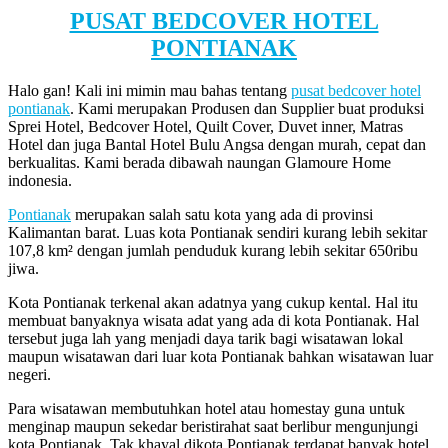
PUSAT BEDCOVER HOTEL
PONTIANAK
Halo gan! Kali ini mimin mau bahas tentang
pusat bedcover hotel
pontianak
. Kami merupakan Produsen dan Supplier buat produksi
Sprei Hotel, Bedcover Hotel, Quilt Cover, Duvet inner, Matras
Hotel dan juga Bantal Hotel Bulu Angsa dengan murah, cepat dan
berkualitas. Kami berada dibawah naungan Glamoure Home
indonesia.
Pontianak
merupakan salah satu kota yang ada di provinsi
Kalimantan barat. Luas kota Pontianak sendiri kurang lebih sekitar
107,8 km² dengan jumlah penduduk kurang lebih sekitar 650ribu
jiwa.
Kota Pontianak terkenal akan adatnya yang cukup kental. Hal itu
membuat banyaknya wisata adat yang ada di kota Pontianak. Hal
tersebut juga lah yang menjadi daya tarik bagi wisatawan lokal
maupun wisatawan dari luar kota Pontianak bahkan wisatawan luar
negeri.
Para wisatawan membutuhkan hotel atau homestay guna untuk
menginap maupun sekedar beristirahat saat berlibur mengunjungi
kota Pontianak. Tak khayal dikota Pontianak terdapat banyak hotel