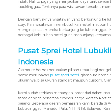
indah. Hal itu juga yang menjadikan daya tarik sendir
lubuklinggau. Tentunya para wisatawan tersebut me
Dengan banyaknya wisatawan yang berkunjung ke l
stay. Para wisatawan membutuhkan hotel maupun ho
menginap saat mereka berkunjung ke lubuklinggau. 
berbagai kebutuhan hotel guna menunjang kenyaman
Pusat Sprei Hotel Lubuk
Indonesia
Glamoure home merupakan pilihan tepat bagi pengelo
home merupakan
pusat sprei hotel
. glamoure home m
ukurannya, bisa ukuran standart maupun custom. Gl
Kami sudah terbiasa menangani order dari dalam mau
sama dengan beberapa expedisi cargo Port to Port 
barang. Beberapa daerah pemasaran kami berada di 
Lubuklinggau, Manado, Palu, NTT, NTB, Sulawesi, Kalim