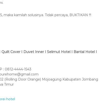
i.
5, maka kamilah solusinya. Tidak percaya, BUKTIKAN !!!
Quilt Cover I Duvet Inner I Selimut Hotel I Bantal Hotel I
 : 0812-4444-1543
amourehome@gmail.com
 No 02 (Rolling Door Orange) Mojoagung Kabupaten Jombang
wa Timur