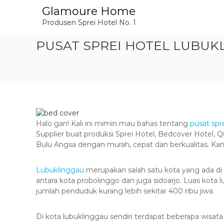
L
Glamoure Home
o
Produsen Sprei Hotel No. 1
n
c
PUSAT SPREI HOTEL LUBUKL
a
t
k
e
k
o
n
t
Halo gan! Kali ini mimin mau bahas tentang
pusat spr
e
Supplier buat produksi Sprei Hotel, Bedcover Hotel, Q
n
Bulu Angsa dengan murah, cepat dan berkualitas. K
Lubuklinggau
merupakan salah satu kota yang ada di p
antara kota probolinggo dan juga sidoarjo. Luas kota 
jumlah penduduk kurang lebih sekitar 400 ribu jiwa.
Di kota lubuklinggau sendiri terdapat beberapa w