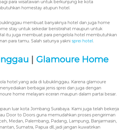
i bagi para wisatawan untuk berkunjung ke kota
mbutuhkan homestay atupun hotel.
ubuklinggau membuat banyaknya hotel dan juga home
me stay untuk sekedar beristirahat maupun untuk
Hal itu juga membuat para pengelola hotel membutuhkan
an para tamu. Salah satunya yakni
sprei hotel
.
linggau
|
Glamoure Home
la hotel yang ada di lubuklinggau. Karena glamoure
enyediakan berbagai jenis sprei dan juga dengan
amoure home melayani eceran maupun dalam partai besar.
paun luar kota Jombang Surabaya. Kami juga telah bekerja
atau Door to Doors guna memudahkan proses pengiriman
Aceh, Medan, Palembang, Padang, Lampung, Banjarmasin,
antan, Sumatra, Papua dll, jadi jangan kuwatirkan