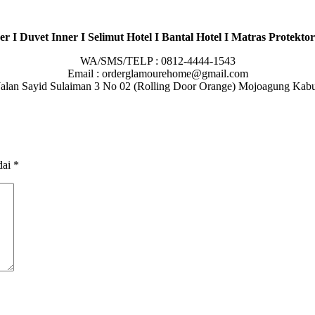
r I Duvet Inner I Selimut Hotel I Bantal Hotel I Matras Protektor
WA/SMS/TELP : 0812-4444-1543
Email : orderglamourehome@gmail.com
 : Jalan Sayid Sulaiman 3 No 02 (Rolling Door Orange) Mojoagung Ka
dai
*