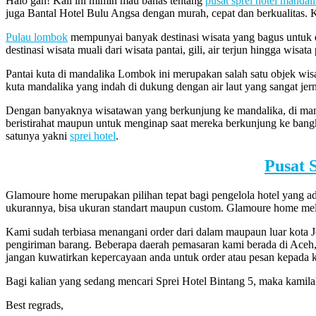
Halo gan! Kali ini mimin mau bahas tentang
pusat sprei hotel manda
juga Bantal Hotel Bulu Angsa dengan murah, cepat dan berkualitas
Pulau lombok
mempunyai banyak destinasi wisata yang bagus untuk d
destinasi wisata muali dari wisata pantai, gili, air terjun hingga wi
Pantai kuta di mandalika Lombok ini merupakan salah satu objek wisa
kuta mandalika yang indah di dukung dengan air laut yang sangat jern
Dengan banyaknya wisatawan yang berkunjung ke mandalika, di mand
beristirahat maupun untuk menginap saat mereka berkunjung ke ban
satunya yakni
sprei hotel
.
Pusat 
Glamoure home merupakan pilihan tepat bagi pengelola hotel yang 
ukurannya, bisa ukuran standart maupun custom. Glamoure home mela
Kami sudah terbiasa menangani order dari dalam maupaun luar kota 
pengiriman barang. Beberapa daerah pemasaran kami berada di Aceh
jangan kuwatirkan kepercayaan anda untuk order atau pesan kepada 
Bagi kalian yang sedang mencari Sprei Hotel Bintang 5, maka kami
Best regrads,