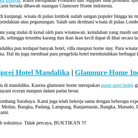
lika lombok
. Kami merupakan Produsen dan Supplier buat produksi Spre
. Kami berada dibawah naungan Glamoure Home indonesia.
i kunjungi. wisata di pulau lombok sudah sangan populer hingga ke 
sata pendakian atau pegunungan. Salah satu destinasi wisata di pulau L
ta yang mulai di kenal oleh para wisatawan. keindahan yang masih sang
ih, sehingga terumbu karang dan ikan ikan kecil dapat di lihat secara 
alika pun terdapat banyak hotel, villa maupun home stay. Para wis
gka. Hal itu juga membuat para pengelola hotel membutuhkan berbagai
Sprei Hotel Mandalika
|
Glamoure Home In
ada di mandalika. Karena glamoure home merupakan
pusat sprei hotel
. 
yani eceran maupun dalam partai besar.
Jombang Surabaya. Kami juga telah bekerja sama dengan beberapa expe
, Medan, Bangka, Padang, Lampung, Banjarmasin, Bangka, Manado, Pa
kami.
lah solusinya. Tidak percaya, BUKTIKAN !!!