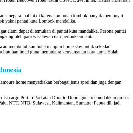
i Hotel, Bedcover Hotel, Quilt Cover, Duvet inner, Matras Hotel dan
mancanegara. hal ini di karenakan pulau lombok banyak mempuyai
ombok yakni pantai kuta Lombok mandalika.
at alami dapat di temukan di pantai kuta mandalika. Pesona pantai
langsung oleh para wisatawan dari permukaan laut.
atawan membutuhkan hotel maupun home stay untuk sekedar
 kebutuhan hotel guna menunjang kenyamanan para tamu. Salah
donesia
glamoure home menyediakan berbagai jenis sprei dan juga dengan
disi cargo Port to Port atau Door to Doors guna memudahkan proses
lu, NTT, NTB, Sulawesi, Kalimantan, Sumatra, Papua dll, jadi