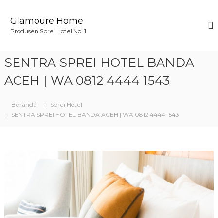
L
o
Glamoure Home
n
Produsen Sprei Hotel No. 1
c
a
t
SENTRA SPREI HOTEL BANDA
k
e
ACEH | WA 0812 4444 1543
k
o
Beranda
Sprei Hotel
n
SENTRA SPREI HOTEL BANDA ACEH | WA 0812 4444 1543
t
e
n