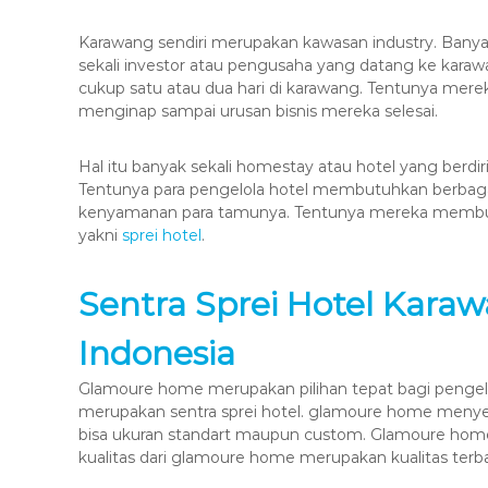
Karawang sendiri merupakan kawasan industry. Banyak 
sekali investor atau pengusaha yang datang ke karawa
cukup satu atau dua hari di karawang. Tentunya me
menginap sampai urusan bisnis mereka selesai.
Hal itu banyak sekali homestay atau hotel yang berdiri
Tentunya para pengelola hotel membutuhkan berba
kenyamanan para tamunya. Tentunya mereka membut
yakni
sprei hotel
.
Sentra Sprei Hotel Kara
Indonesia
Glamoure home merupakan pilihan tepat bagi pengel
merupakan sentra sprei hotel. glamoure home menyed
bisa ukuran standart maupun custom. Glamoure home
kualitas dari glamoure home merupakan kualitas terbai