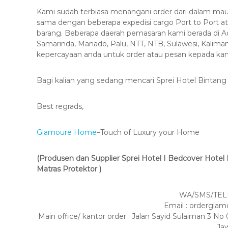
Kami sudah terbiasa menangani order dari dalam mau
sama dengan beberapa expedisi cargo Port to Port 
barang. Beberapa daerah pemasaran kami berada di 
Samarinda, Manado, Palu, NTT, NTB, Sulawesi, Kalimant
kepercayaan anda untuk order atau pesan kepada kam
Bagi kalian yang sedang mencari Sprei Hotel Bintang 
Best regrads,
Glamoure Home
–Touch of Luxury your Home
(Produsen dan Supplier Sprei Hotel I Bedcover Hotel I 
Matras Protektor )
WA/SMS/TELP
Email : ordergl
Main office/ kantor order : Jalan Sayid Sulaiman 3
Ja