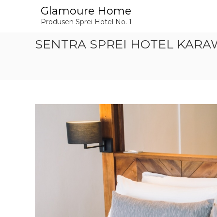
L
Glamoure Home
o
Produsen Sprei Hotel No. 1
n
c
SENTRA SPREI HOTEL KARAW
a
t
k
e
k
o
n
t
e
n