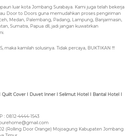
paun luar kota Jombang Surabaya. Kami juga telah bekerja
atau Door to Doors guna memudahkan proses pengiriman
Aceh, Medan, Palembang, Padang, Lampung, Banjarmasin,
an, Sumatra, Papua dll, jadi jangan kuwatirkan
i.
5, maka kamilah solusinya. Tidak percaya, BUKTIKAN !!!
Quilt Cover I Duvet Inner I Selimut Hotel I Bantal Hotel I
 : 0812-4444-1543
amourehome@gmail.com
 No 02 (Rolling Door Orange) Mojoagung Kabupaten Jombang
wa Timur