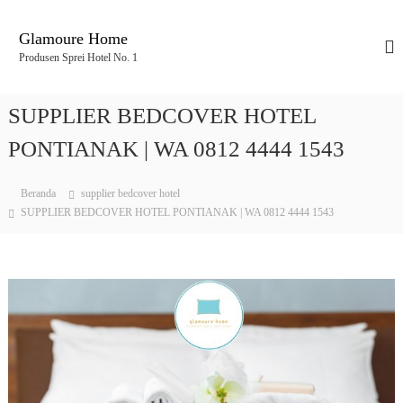
L
o
Glamoure Home
n
Produsen Sprei Hotel No. 1
c
a
t
SUPPLIER BEDCOVER HOTEL
k
e
PONTIANAK | WA 0812 4444 1543
k
o
Beranda
supplier bedcover hotel
n
SUPPLIER BEDCOVER HOTEL PONTIANAK | WA 0812 4444 1543
t
e
n