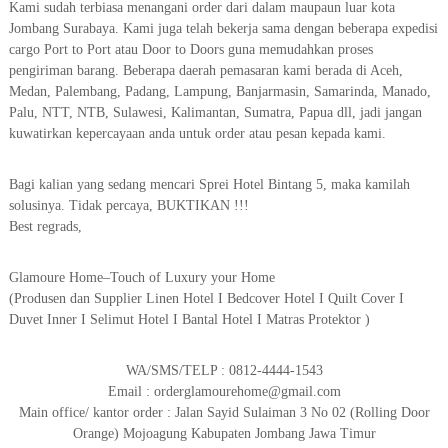
Kami sudah terbiasa menangani order dari dalam maupaun luar kota
Jombang Surabaya. Kami juga telah bekerja sama dengan beberapa expedisi
cargo Port to Port atau Door to Doors guna memudahkan proses
pengiriman barang. Beberapa daerah pemasaran kami berada di Aceh,
Medan, Palembang, Padang, Lampung, Banjarmasin, Samarinda, Manado,
Palu, NTT, NTB, Sulawesi, Kalimantan, Sumatra, Papua dll, jadi jangan
kuwatirkan kepercayaan anda untuk order atau pesan kepada kami.
Bagi kalian yang sedang mencari Sprei Hotel Bintang 5, maka kamilah
solusinya. Tidak percaya, BUKTIKAN !!!
Best regrads,
Glamoure Home–Touch of Luxury your Home
(Produsen dan Supplier Linen Hotel I Bedcover Hotel I Quilt Cover I
Duvet Inner I Selimut Hotel I Bantal Hotel I Matras Protektor )
WA/SMS/TELP : 0812-4444-1543
Email : orderglamourehome@gmail.com
Main office/ kantor order : Jalan Sayid Sulaiman 3 No 02 (Rolling Door
Orange) Mojoagung Kabupaten Jombang Jawa Timur