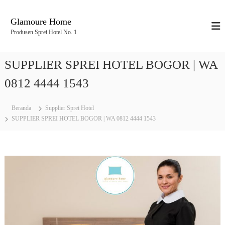
L
o
Glamoure Home
n
Produsen Sprei Hotel No. 1
c
a
t
SUPPLIER SPREI HOTEL BOGOR | WA
k
e
0812 4444 1543
k
o
Beranda
Supplier Sprei Hotel
n
SUPPLIER SPREI HOTEL BOGOR | WA 0812 4444 1543
t
e
n