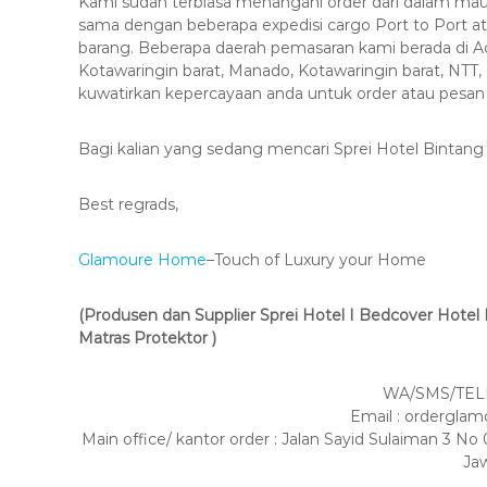
Kami sudah terbiasa menangani order dari dalam mau
sama dengan beberapa expedisi cargo Port to Port 
barang. Beberapa daerah pemasaran kami berada di 
Kotawaringin barat, Manado, Kotawaringin barat, NTT, 
kuwatirkan kepercayaan anda untuk order atau pesan
Bagi kalian yang sedang mencari Sprei Hotel Bintang 
Best regrads,
Glamoure Home
–Touch of Luxury your Home
(Produsen dan Supplier Sprei Hotel I Bedcover Hotel I 
Matras Protektor )
WA/SMS/TELP
Email : ordergl
Main office/ kantor order : Jalan Sayid Sulaiman 3
Ja