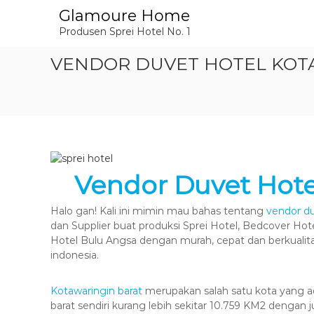
L
Glamoure Home
o
Produsen Sprei Hotel No. 1
n
c
VENDOR DUVET HOTEL KOTAW
a
t
k
e
k
o
n
t
Vendor Duvet Hote
e
n
Halo gan! Kali ini mimin mau bahas tentang
vendor du
dan Supplier buat produksi Sprei Hotel, Bedcover Hote
Hotel Bulu Angsa dengan murah, cepat dan berkual
indonesia.
Kotawaringin barat
merupakan salah satu kota yang ad
barat sendiri kurang lebih sekitar 10.759 KM2 dengan j