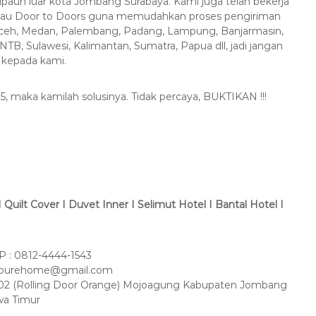
paun luar kota Jombang Surabaya. Kami juga telah bekerja
atau Door to Doors guna memudahkan proses pengiriman
Aceh, Medan, Palembang, Padang, Lampung, Banjarmasin,
NTB, Sulawesi, Kalimantan, Sumatra, Papua dll, jadi jangan
 kepada kami.
5, maka kamilah solusinya. Tidak percaya, BUKTIKAN !!!
Quilt Cover I Duvet Inner I Selimut Hotel I Bantal Hotel I
 : 0812-4444-1543
amourehome@gmail.com
 No 02 (Rolling Door Orange) Mojoagung Kabupaten Jombang
wa Timur