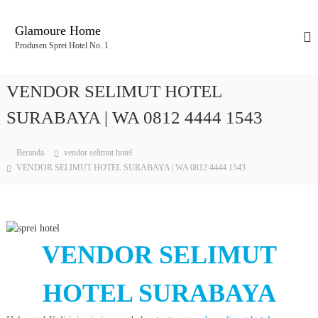
L
o
Glamoure Home
n
Produsen Sprei Hotel No. 1
c
a
t
VENDOR SELIMUT HOTEL
k
e
SURABAYA | WA 0812 4444 1543
k
o
Beranda
vendor selimut hotel
n
VENDOR SELIMUT HOTEL SURABAYA | WA 0812 4444 1543
t
e
n
VENDOR SELIMUT
HOTEL SURABAYA