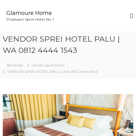
L
o
Glamoure Home
n
Produsen Sprei Hotel No. 1
c
a
t
VENDOR SPREI HOTEL PALU |
k
e
WA 0812 4444 1543
k
o
Beranda
vendor sprei hotel
n
VENDOR SPREI HOTEL PALU | WA 0812 4444 1543
t
e
n