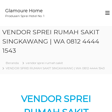
L
o
Glamoure Home
n
Produsen Sprei Hotel No. 1
c
a
t
VENDOR SPREI RUMAH SAKIT
k
e
SINGKAWANG | WA 0812 4444
k
1543
o
n
t
Beranda
vendor sprei rumah sakit
e
VENDOR SPREI RUMAH SAKIT SINGKAWANG | WA 0812 4444 1543
n
VENDOR SPREI