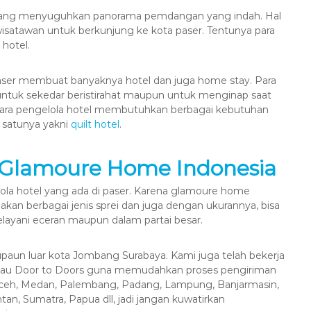
am yang menyuguhkan panorama pemdangan yang indah. Hal
 wisatawan untuk berkunjung ke kota paser. Tentunya para
hotel.
ser membuat banyaknya hotel dan juga home stay. Para
uk sekedar beristirahat maupun untuk menginap saat
para pengelola hotel membutuhkan berbagai kebutuhan
 satunya yakni
quilt hotel
.
Glamoure Home Indonesia
la hotel yang ada di paser. Karena glamoure home
an berbagai jenis sprei dan juga dengan ukurannya, bisa
ayani eceran maupun dalam partai besar.
paun luar kota Jombang Surabaya. Kami juga telah bekerja
atau Door to Doors guna memudahkan proses pengiriman
Aceh, Medan, Palembang, Padang, Lampung, Banjarmasin,
an, Sumatra, Papua dll, jadi jangan kuwatirkan