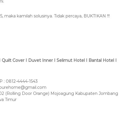
i.
5, maka kamilah solusinya. Tidak percaya, BUKTIKAN !!!
Quilt Cover I Duvet Inner I Selimut Hotel I Bantal Hotel I
 : 0812-4444-1543
amourehome@gmail.com
 No 02 (Rolling Door Orange) Mojoagung Kabupaten Jombang
wa Timur