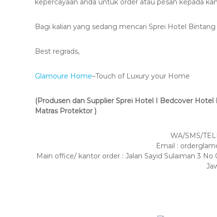
kepercayaan anda untuk order atau pesan kepada kam
Bagi kalian yang sedang mencari Sprei Hotel Bintang 
Best regrads,
Glamoure Home
–Touch of Luxury your Home
(Produsen dan Supplier Sprei Hotel I Bedcover Hotel I 
Matras Protektor )
WA/SMS/TELP
Email : ordergl
Main office/ kantor order : Jalan Sayid Sulaiman 3
Ja