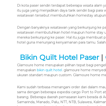
Di kota paser sendiri terdapat beberapa wisata al
itu juga yang menjadikan daya tarik sendiri bagi para
wisatawan tersebut membutuhkan homestay atupun 
Dengan banyaknya wisatawan yang berkunjung ke pa
wisatawan membutuhkan hotel maupun home stay unt
mereka berkunjung ke paser. Hal itu juga membuat 
hotel guna menunjang kenyamanan para tamu. Salah
Bikin Quilt Hotel Paser
|
Glamoure home merupakan pilihan tepat bagi pengelo
merupakan
bikin quilt hotel
. glamoure home menyediak
ukuran standart maupun custom. Glamoure home mel
Kami sudah terbiasa menangani order dari dalam mau
sama dengan beberapa expedisi cargo Port to Port 
barang. Beberapa daerah pemasaran kami berada di 
Samarinda, Manado, Palu, NTT, NTB, Sulawesi, Kalimant