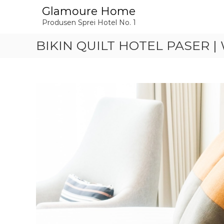
L
Glamoure Home
o
Produsen Sprei Hotel No. 1
n
c
BIKIN QUILT HOTEL PASER | 
a
t
k
e
k
o
n
t
e
n