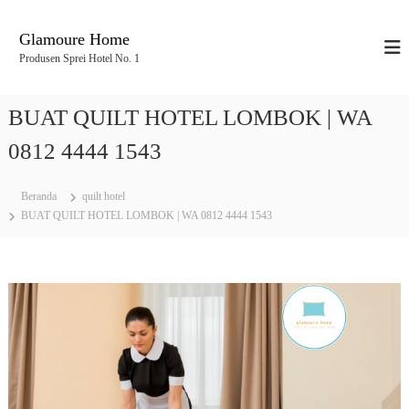
L
o
Glamoure Home
n
Produsen Sprei Hotel No. 1
c
a
t
BUAT QUILT HOTEL LOMBOK | WA
k
e
0812 4444 1543
k
o
Beranda
quilt hotel
n
BUAT QUILT HOTEL LOMBOK | WA 0812 4444 1543
t
e
n