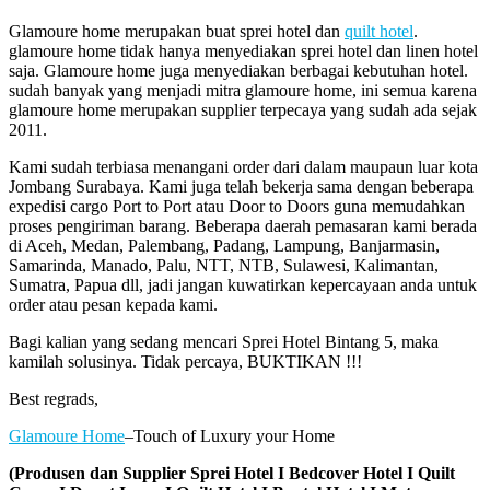
Glamoure home merupakan buat sprei hotel dan
quilt hotel
.
glamoure home tidak hanya menyediakan sprei hotel dan linen hotel
saja. Glamoure home juga menyediakan berbagai kebutuhan hotel.
sudah banyak yang menjadi mitra glamoure home, ini semua karena
glamoure home merupakan supplier terpecaya yang sudah ada sejak
2011.
Kami sudah terbiasa menangani order dari dalam maupaun luar kota
Jombang Surabaya. Kami juga telah bekerja sama dengan beberapa
expedisi cargo Port to Port atau Door to Doors guna memudahkan
proses pengiriman barang. Beberapa daerah pemasaran kami berada
di Aceh, Medan, Palembang, Padang, Lampung, Banjarmasin,
Samarinda, Manado, Palu, NTT, NTB, Sulawesi, Kalimantan,
Sumatra, Papua dll, jadi jangan kuwatirkan kepercayaan anda untuk
order atau pesan kepada kami.
Bagi kalian yang sedang mencari Sprei Hotel Bintang 5, maka
kamilah solusinya. Tidak percaya, BUKTIKAN !!!
Best regrads,
Glamoure Home
–Touch of Luxury your Home
(Produsen dan Supplier Sprei Hotel I Bedcover Hotel I Quilt