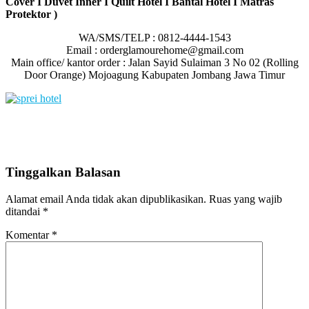
Cover I Duvet Inner I Quilt Hotel I Bantal Hotel I Matras
Protektor )
WA/SMS/TELP : 0812-4444-1543
Email : orderglamourehome@gmail.com
Main office/ kantor order : Jalan Sayid Sulaiman 3 No 02 (Rolling
Door Orange) Mojoagung Kabupaten Jombang Jawa Timur
Tinggalkan Balasan
Alamat email Anda tidak akan dipublikasikan.
Ruas yang wajib
ditandai
*
Komentar
*