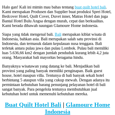
Halo gan! Kali ini mimin mau bahas tentang
buat quilt hotel bali
.
Kami merupakan Produsen dan Supplier buat produksi Sprei Hotel,
Bedcover Hotel, Quilt Cover, Duvet inner, Matras Hotel dan juga
Bantal Hotel Bulu Angsa dengan murah, cepat dan berkualitas.
Kami berada dibawah naungan Glamoure Home indonesia.
Siapa yang tidak mengenal bali.
Bali
merupakan kiblat wisata di
Indonesia, bahkan asia. Bali merupakan salah satu provinsi di
Indonesia, dan termasuk dalam kepulauan nusa tenggara. Bali
terletak antara pulau jawa dan pulau Lombok. Pulau bali memiliki
luas 5.636,66 km2 dengan jumlah penduduk kurang lebih 4,2 juta
orang. Masyarakat bali mayoritas beragama hindu.
Banyaknya wisatawan yang datang ke bali. Menjadikan bali
provinsi yang paling banyak memiliki penginapan. Baik guest
house, hotel maupun villa. Tentunya di bali banyak sekali hotel
berbintang 5 ataupun villa yang cukup mewah. Dengan adanya itu
permintaan kebutuhan barang penunjang pelayanan hotel di bali
sangat banyak. Para pengelola tentunya membutuhkan jual
kebutuhan hotel untuk memenuhi kebutuhan mereka.
Buat Quilt Hotel Bali
|
Glamoure Home
Indonesia