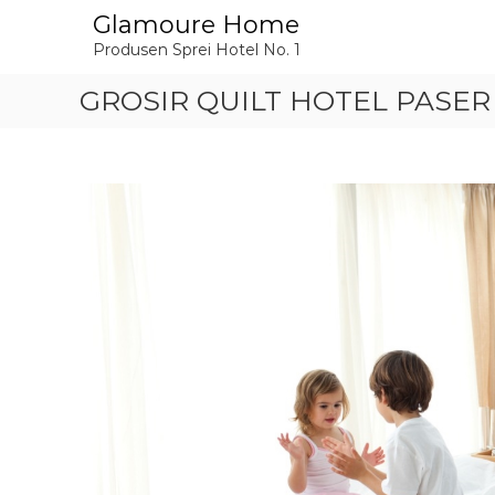
L
Glamoure Home
o
Produsen Sprei Hotel No. 1
n
c
GROSIR QUILT HOTEL PASER 
a
t
k
e
k
o
n
t
e
n