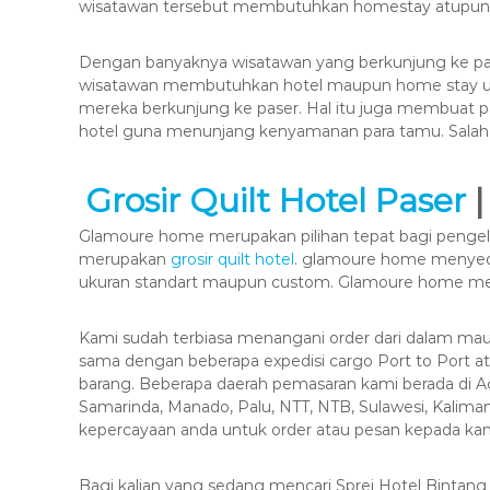
wisatawan tersebut membutuhkan homestay atupun 
Dengan banyaknya wisatawan yang berkunjung ke pa
wisatawan membutuhkan hotel maupun home stay unt
mereka berkunjung ke paser. Hal itu juga membuat 
hotel guna menunjang kenyamanan para tamu. Salah 
Grosir Quilt Hotel Paser
Glamoure home merupakan pilihan tepat bagi pengelo
merupakan
grosir quilt hotel
. glamoure home menyedia
ukuran standart maupun custom. Glamoure home mel
Kami sudah terbiasa menangani order dari dalam mau
sama dengan beberapa expedisi cargo Port to Port 
barang. Beberapa daerah pemasaran kami berada di 
Samarinda, Manado, Palu, NTT, NTB, Sulawesi, Kalimant
kepercayaan anda untuk order atau pesan kepada kam
Bagi kalian yang sedang mencari Sprei Hotel Bintang 