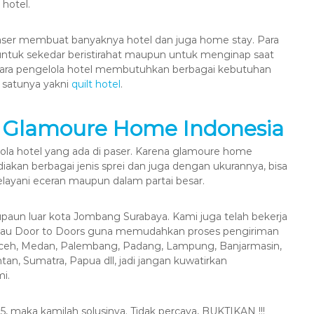
hotel.
ser membuat banyaknya hotel dan juga home stay. Para
uk sekedar beristirahat maupun untuk menginap saat
para pengelola hotel membutuhkan berbagai kebutuhan
satunya yakni
quilt hotel
.
|
Glamoure Home Indonesia
la hotel yang ada di paser. Karena glamoure home
kan berbagai jenis sprei dan juga dengan ukurannya, bisa
ayani eceran maupun dalam partai besar.
paun luar kota Jombang Surabaya. Kami juga telah bekerja
atau Door to Doors guna memudahkan proses pengiriman
Aceh, Medan, Palembang, Padang, Lampung, Banjarmasin,
an, Sumatra, Papua dll, jadi jangan kuwatirkan
i.
5, maka kamilah solusinya. Tidak percaya, BUKTIKAN !!!