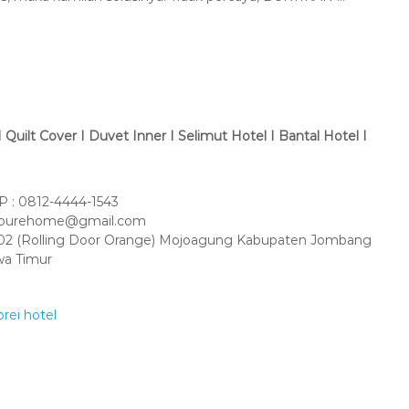
Quilt Cover I Duvet Inner I Selimut Hotel I Bantal Hotel I
 : 0812-4444-1543
amourehome@gmail.com
 No 02 (Rolling Door Orange) Mojoagung Kabupaten Jombang
wa Timur