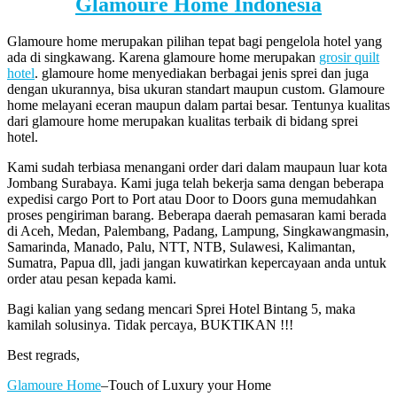
Glamoure Home Indonesia
Glamoure home merupakan pilihan tepat bagi pengelola hotel yang
ada di singkawang. Karena glamoure home merupakan
grosir quilt
hotel
. glamoure home menyediakan berbagai jenis sprei dan juga
dengan ukurannya, bisa ukuran standart maupun custom. Glamoure
home melayani eceran maupun dalam partai besar. Tentunya kualitas
dari glamoure home merupakan kualitas terbaik di bidang sprei
hotel.
Kami sudah terbiasa menangani order dari dalam maupaun luar kota
Jombang Surabaya. Kami juga telah bekerja sama dengan beberapa
expedisi cargo Port to Port atau Door to Doors guna memudahkan
proses pengiriman barang. Beberapa daerah pemasaran kami berada
di Aceh, Medan, Palembang, Padang, Lampung, Singkawangmasin,
Samarinda, Manado, Palu, NTT, NTB, Sulawesi, Kalimantan,
Sumatra, Papua dll, jadi jangan kuwatirkan kepercayaan anda untuk
order atau pesan kepada kami.
Bagi kalian yang sedang mencari Sprei Hotel Bintang 5, maka
kamilah solusinya. Tidak percaya, BUKTIKAN !!!
Best regrads,
Glamoure Home
–Touch of Luxury your Home