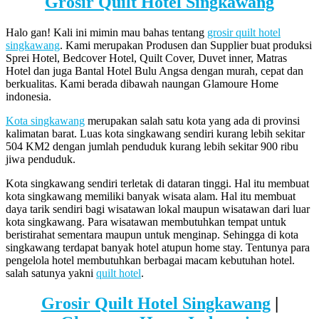
Grosir Quilt Hotel Singkawang
Halo gan! Kali ini mimin mau bahas tentang
grosir quilt hotel
singkawang
. Kami merupakan Produsen dan Supplier buat produksi
Sprei Hotel, Bedcover Hotel, Quilt Cover, Duvet inner, Matras
Hotel dan juga Bantal Hotel Bulu Angsa dengan murah, cepat dan
berkualitas. Kami berada dibawah naungan Glamoure Home
indonesia.
Kota singkawang
merupakan salah satu kota yang ada di provinsi
kalimatan barat. Luas kota singkawang sendiri kurang lebih sekitar
504 KM2 dengan jumlah penduduk kurang lebih sekitar 900 ribu
jiwa penduduk.
Kota singkawang sendiri terletak di dataran tinggi. Hal itu membuat
kota singkawang memiliki banyak wisata alam. Hal itu membuat
daya tarik sendiri bagi wisatawan lokal maupun wisatawan dari luar
kota singkawang. Para wisatawan membutuhkan tempat untuk
beristirahat sementara maupun untuk menginap. Sehingga di kota
singkawang terdapat banyak hotel atupun home stay. Tentunya para
pengelola hotel membutuhkan berbagai macam kebutuhan hotel.
salah satunya yakni
quilt hotel
.
Grosir Quilt Hotel Singkawang
|