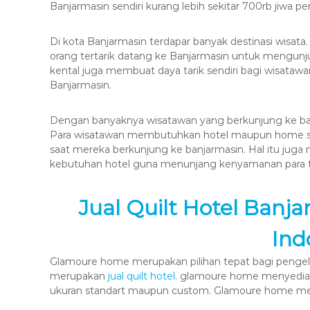
Banjarmasin sendiri kurang lebih sekitar 700rb jiwa p
Di kota Banjarmasin terdapar banyak destinasi wisat
orang tertarik datang ke Banjarmasin untuk mengunju
kental juga membuat daya tarik sendiri bagi wisatawa
Banjarmasin.
Dengan banyaknya wisatawan yang berkunjung ke ba
Para wisatawan membutuhkan hotel maupun home st
saat mereka berkunjung ke banjarmasin. Hal itu ju
kebutuhan hotel guna menunjang kenyamanan para t
Jual Quilt Hotel Banj
Ind
Glamoure home merupakan pilihan tepat bagi pengelo
merupakan
jual quilt hotel
. glamoure home menyediaka
ukuran standart maupun custom. Glamoure home mel