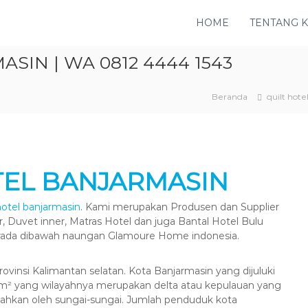
HOME
TENTANG 
SIN | WA 0812 4444 1543
Beranda
quilt hote
TEL BANJARMASIN
 hotel banjarmasin
. Kami merupakan Produsen dan Supplier
r, Duvet inner, Matras Hotel dan juga Bantal Hotel Bulu
erada dibawah naungan Glamoure Home indonesia.
ovinsi Kalimantan selatan. Kota Banjarmasin yang dijuluki
6 km² yang wilayahnya merupakan delta atau kepulauan yang
dipisahkan oleh sungai-sungai. Jumlah penduduk kota