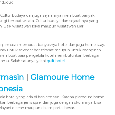
enduduk.
a. Cultur budaya dan juga sejarahnya membuat banyak
ngi tempat wisata. Cultur budaya dan sejarahnya yang
n. Baik wisatawan lokal maupun wisatawan luar
njarmasin membuat banyaknya hotel dan juga home stay.
ay untuk sekedar beristirahat maupun untuk menginap
ga membuat para pengelola hotel membutuhkan berbagai
amu. Salah satunya yakni
quilt hotel
.
armasin
|
Glamoure Home
onesia
la hotel yang ada di banjarmasin. Karena glamoure home
n berbagai jenis sprei dan juga dengan ukurannya, bisa
ayani eceran maupun dalam partai besar.