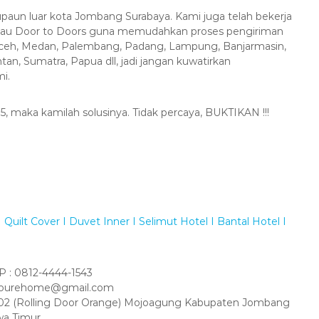
paun luar kota Jombang Surabaya. Kami juga telah bekerja
atau Door to Doors guna memudahkan proses pengiriman
Aceh, Medan, Palembang, Padang, Lampung, Banjarmasin,
an, Sumatra, Papua dll, jadi jangan kuwatirkan
i.
5, maka kamilah solusinya. Tidak percaya, BUKTIKAN !!!
Quilt Cover I Duvet Inner I Selimut Hotel I Bantal Hotel I
 : 0812-4444-1543
amourehome@gmail.com
 No 02 (Rolling Door Orange) Mojoagung Kabupaten Jombang
wa Timur