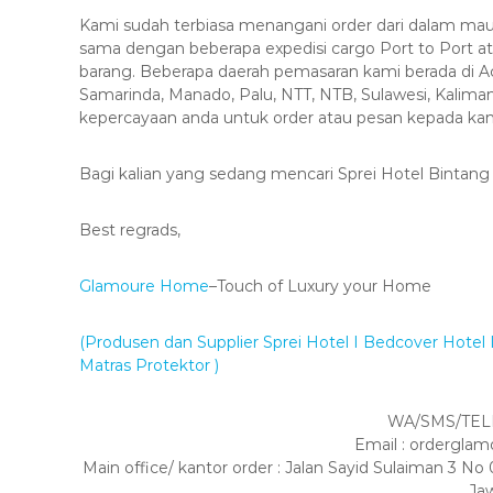
Kami sudah terbiasa menangani order dari dalam mau
sama dengan beberapa expedisi cargo Port to Port 
barang. Beberapa daerah pemasaran kami berada di 
Samarinda, Manado, Palu, NTT, NTB, Sulawesi, Kalimant
kepercayaan anda untuk order atau pesan kepada kam
Bagi kalian yang sedang mencari Sprei Hotel Bintang 
Best regrads,
Glamoure Home
–Touch of Luxury your Home
(Produsen dan Supplier Sprei Hotel I Bedcover Hotel I 
Matras Protektor )
WA/SMS/TELP
Email : ordergl
Main office/ kantor order : Jalan Sayid Sulaiman 3
Ja