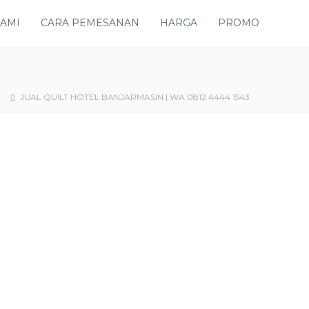
KAMI
CARA PEMESANAN
HARGA
PROMO
l
JUAL QUILT HOTEL BANJARMASIN | WA 0812 4444 1543