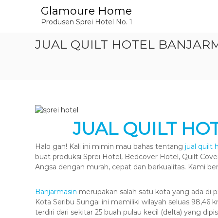
L
Glamoure Home
o
Produsen Sprei Hotel No. 1
n
c
JUAL QUILT HOTEL BANJARMA
a
t
k
e
k
o
n
t
JUAL QUILT HO
e
n
Halo gan! Kali ini mimin mau bahas tentang
jual quilt
buat produksi Sprei Hotel, Bedcover Hotel, Quilt Cove
Angsa dengan murah, cepat dan berkualitas. Kami b
Banjarmasin
merupakan salah satu kota yang ada di pr
Kota Seribu Sungai ini memiliki wilayah seluas 98,4
terdiri dari sekitar 25 buah pulau kecil (delta) yang 