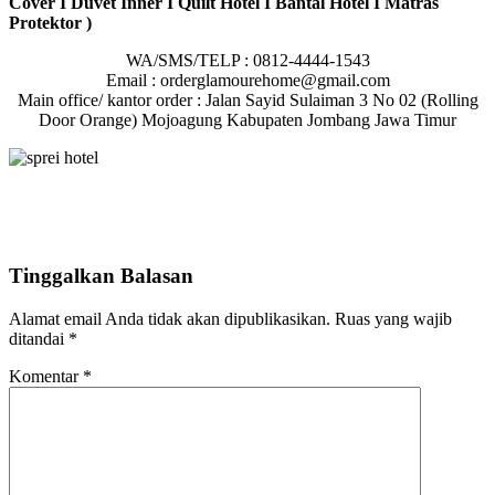
Cover I Duvet Inner I Quilt Hotel I Bantal Hotel I Matras
Protektor )
WA/SMS/TELP : 0812-4444-1543
Email : orderglamourehome@gmail.com
Main office/ kantor order : Jalan Sayid Sulaiman 3 No 02 (Rolling
Door Orange) Mojoagung Kabupaten Jombang Jawa Timur
Tinggalkan Balasan
Alamat email Anda tidak akan dipublikasikan.
Ruas yang wajib
ditandai
*
Komentar
*