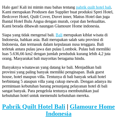
Halo gan! Kali ini mimin mau bahas tentang
pabrik quilt hotel bali
.
Kami merupakan Produsen dan Supplier buat produksi Sprei Hotel,
Bedcover Hotel, Quilt Cover, Duvet inner, Matras Hotel dan juga
Bantal Hotel Bulu Angsa dengan murah, cepat dan berkualitas.
Kami berada dibawah naungan Glamoure Home indonesia.
Siapa yang tidak mengenal bali.
Bali
merupakan kiblat wisata di
Indonesia, bahkan asia. Bali merupakan salah satu provinsi di
Indonesia, dan termasuk dalam kepulauan nusa tenggara. Bali
terletak antara pulau jawa dan pulau Lombok. Pulau bali memiliki
luas 5.636,66 km2 dengan jumlah penduduk kurang lebih 4,2 juta
orang. Masyarakat bali mayoritas beragama hindu.
Banyaknya wisatawan yang datang ke bali. Menjadikan bali
provinsi yang paling banyak memiliki penginapan. Baik guest
house, hotel maupun villa. Tentunya di bali banyak sekali hotel
berbintang 5 ataupun villa yang cukup mewah. Dengan adanya itu
permintaan kebutuhan barang penunjang pelayanan hotel di bali
sangat banyak. Para pengelola tentunya membutuhkan jual
kebutuhan hotel untuk memenuhi kebutuhan mereka.
Pabrik Quilt Hotel Bali
|
Glamoure Home
Indonesia