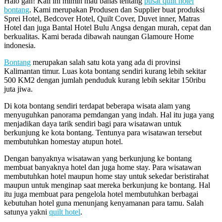
Halo gan! Kali ini mimin mau bahas tentang
pusat quilt hotel
bontang
. Kami merupakan Produsen dan Supplier buat produksi
Sprei Hotel, Bedcover Hotel, Quilt Cover, Duvet inner, Matras
Hotel dan juga Bantal Hotel Bulu Angsa dengan murah, cepat dan
berkualitas. Kami berada dibawah naungan Glamoure Home
indonesia.
Bontang
merupakan salah satu kota yang ada di provinsi
Kalimantan timur. Luas kota bontang sendiri kurang lebih sekitar
500 KM2 dengan jumlah penduduk kurang lebih sekitar 150ribu
juta jiwa.
Di kota bontang sendiri terdapat beberapa wisata alam yang
menyuguhkan panorama pemdangan yang indah. Hal itu juga yang
menjadikan daya tarik sendiri bagi para wisatawan untuk
berkunjung ke kota bontang. Tentunya para wisatawan tersebut
membutuhkan homestay atupun hotel.
Dengan banyaknya wisatawan yang berkunjung ke bontang
membuat banyaknya hotel dan juga home stay. Para wisatawan
membutuhkan hotel maupun home stay untuk sekedar beristirahat
maupun untuk menginap saat mereka berkunjung ke bontang. Hal
itu juga membuat para pengelola hotel membutuhkan berbagai
kebutuhan hotel guna menunjang kenyamanan para tamu. Salah
satunya yakni
quilt hotel
.