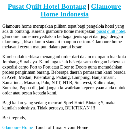
Pusat Quilt Hotel Bontang
|
Glamoure
Home Indonesia
Glamoure home merupakan pilihan tepat bagi pengelola hotel yang
ada di bontang. Karena glamoure home merupakan
pusat quilt hotel
.
glamoure home menyediakan berbagai jenis sprei dan juga dengan
ukurannya, bisa ukuran standart maupun custom. Glamoure home
melayani eceran maupun dalam partai besar.
Kami sudah terbiasa menangani order dari dalam maupaun luar kota
Jombang Surabaya. Kami juga telah bekerja sama dengan beberapa
expedisi cargo Port to Port atau Door to Doors guna memudahkan
proses pengiriman barang. Beberapa daerah pemasaran kami berada
di Aceh, Medan, Palembang, Padang, Lampung, Banjarmasin,
Samarinda, Manado, Palu, NTT, NTB, Sulawesi, Kalimantan,
Sumatra, Papua dll, jadi jangan kuwatirkan kepercayaan anda untuk
order atau pesan kepada kami.
Bagi kalian yang sedang mencari Sprei Hotel Bintang 5, maka
kamilah solusinya. Tidak percaya, BUKTIKAN !!!
Best regrads,
Glamoure Home
–Touch of Luxury your Home